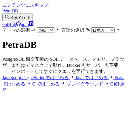
コンテンツにスキップ
PetraDB
検索
Ctrl
K
GitHub
npm
テーマの選択
言語の選択
PetraDB
PostgreSQL 構文互換の SQL データベース。メモリ、ブラウ
ザ、またはディスク上で動作。Docker もサーバーも不要
——インポートしてすぐにクエリを実行できます。
JavaScript / TypeScript ではじめる
Java ではじめる
Scala
ではじめる
C ではじめる
プレイグラウンド
GitHub