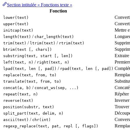
Section intitulée « Fonctions texte »
Fonction
Convert
lower(text)
Converti
upper(text)
Mettre 
initcap(text)
/
Longueu
length(text)
char_length(text)
/
/
Supprime
trim(text)
ltrim(text)
rtrim(text)
Supprime
btrim(text [, chars])
Extraire
substring(text, start [, len])
/
Premiers
left(text, n)
right(text, n)
/
Complét
lpad(text, len [, pad])
rpad(text, len [, pad])
Remplac
replace(text, from, to)
Substitu
translate(text, from, to)
/
Concatén
concat(a, b)
concat_ws(sep, ...)
Répéter 
repeat(text, n)
Inverser
reverse(text)
Trouver 
position(substr, text)
Découper
split_part(text, delim, n)
/
Conversi
ascii(text)
chr(int)
Remplac
regexp_replace(text, pat, repl [, flags])