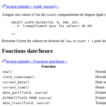
Section intitulée « width_bucket() »
Assigne une valeur à l’un des
compartiments de largeur égale d
count
SELECT
 width_bucket(
35
, 
0
, 
100
, 
10
);
-- 4  (compartiment pour les valeurs 30-39)
Retourne 0 pour les valeurs en dessous de
, et
pour les
low
count + 1
Fonctions date/heure
Section intitulée « Fonctions date/heure »
Fonction
Horoda
now()
Horoda
clock_timestamp()
Date a
current_date()
Heure 
current_time()
Extrai
date_part(field, source)
Extrac
EXTRACT(field FROM source)
Tronqu
date_trunc(field, source)