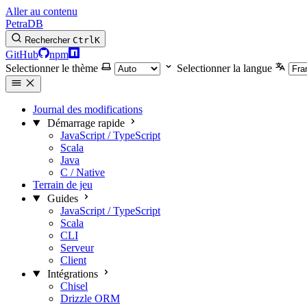
Aller au contenu
PetraDB
Rechercher
Ctrl
K
GitHub
npm
Selectionner le thème
Selectionner la langue
Journal des modifications
Démarrage rapide
JavaScript / TypeScript
Scala
Java
C / Native
Terrain de jeu
Guides
JavaScript / TypeScript
Scala
CLI
Serveur
Client
Intégrations
Chisel
Drizzle ORM