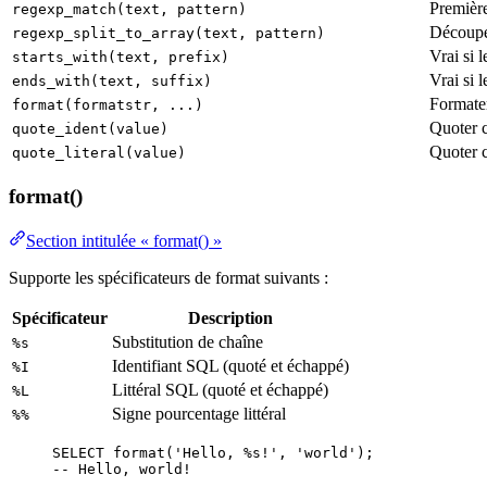
Premièr
regexp_match(text, pattern)
Découpe
regexp_split_to_array(text, pattern)
Vrai si 
starts_with(text, prefix)
Vrai si l
ends_with(text, suffix)
Formater
format(formatstr, ...)
Quoter 
quote_ident(value)
Quoter 
quote_literal(value)
format()
Section intitulée « format() »
Supporte les spécificateurs de format suivants :
Spécificateur
Description
Substitution de chaîne
%s
Identifiant SQL (quoté et échappé)
%I
Littéral SQL (quoté et échappé)
%L
Signe pourcentage littéral
%%
SELECT
format
(
'
Hello, %s!
'
, 
'
world
'
);
-- Hello, world!