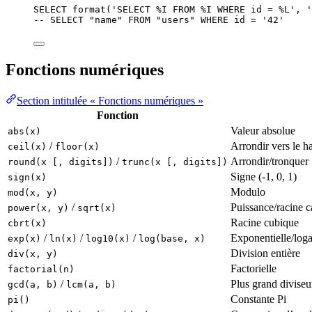
SELECT
format
(
'
SELECT %I FROM %I WHERE id = %L
'
, 
'
-- SELECT "name" FROM "users" WHERE id = '42'
Fonctions numériques
Section intitulée « Fonctions numériques »
Fonction
Valeur absolue
abs(x)
/
Arrondir vers le h
ceil(x)
floor(x)
/
Arrondir/tronquer
round(x [, digits])
trunc(x [, digits])
Signe (-1, 0, 1)
sign(x)
Modulo
mod(x, y)
/
Puissance/racine c
power(x, y)
sqrt(x)
Racine cubique
cbrt(x)
/
/
/
Exponentielle/log
exp(x)
ln(x)
log10(x)
log(base, x)
Division entière
div(x, y)
Factorielle
factorial(n)
/
Plus grand divise
gcd(a, b)
lcm(a, b)
Constante Pi
pi()