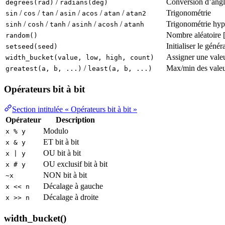
/
Conversion d’angl
degrees(rad)
radians(deg)
/
/
/
/
/
/
Trigonométrie
sin
cos
tan
asin
acos
atan
atan2
/
/
/
/
/
Trigonométrie hyp
sinh
cosh
tanh
asinh
acosh
atanh
Nombre aléatoire [
random()
Initialiser le géné
setseed(seed)
Assigner une valeu
width_bucket(value, low, high, count)
/
Max/min des vale
greatest(a, b, ...)
least(a, b, ...)
Opérateurs bit à bit
Section intitulée « Opérateurs bit à bit »
Opérateur
Description
Modulo
x % y
ET bit à bit
x & y
OU bit à bit
x | y
OU exclusif bit à bit
x # y
NON bit à bit
~x
Décalage à gauche
x << n
Décalage à droite
x >> n
width_bucket()