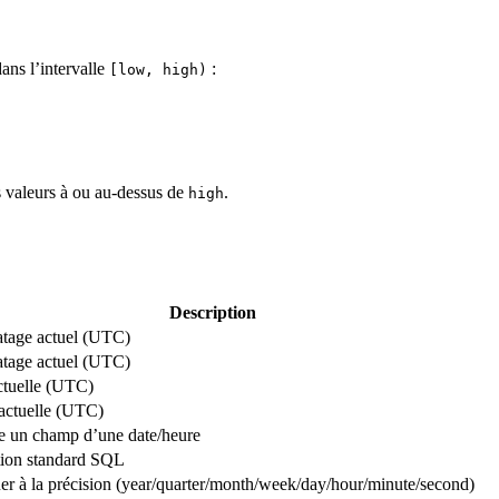
ans l’intervalle
:
[low, high)
 valeurs à ou au-dessus de
.
high
Description
tage actuel (UTC)
tage actuel (UTC)
ctuelle (UTC)
actuelle (UTC)
re un champ d’une date/heure
tion standard SQL
er à la précision (year/quarter/month/week/day/hour/minute/second)