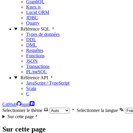
GraphQL
Knex.js
Lucid ORM
JDBC
Quarry
Référence SQL
Types de données
DDL
DML
Requêtes
Fonctions
JSON
Transactions
PL/pgSQL
Référence API
JavaScript / TypeScript
Scala
C
GitHub
npm
Selectionner le thème
Selectionner la langue
Sur cette page
Sur cette page