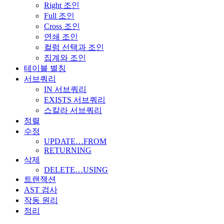
Right 조인
Full 조인
Cross 조인
연쇄 조인
컬럼 선택과 조인
집계와 조인
테이블 별칭
서브쿼리
IN 서브쿼리
EXISTS 서브쿼리
스칼라 서브쿼리
정렬
수정
UPDATE…FROM
RETURNING
삭제
DELETE…USING
트랜잭션
AST 검사
작동 원리
정리