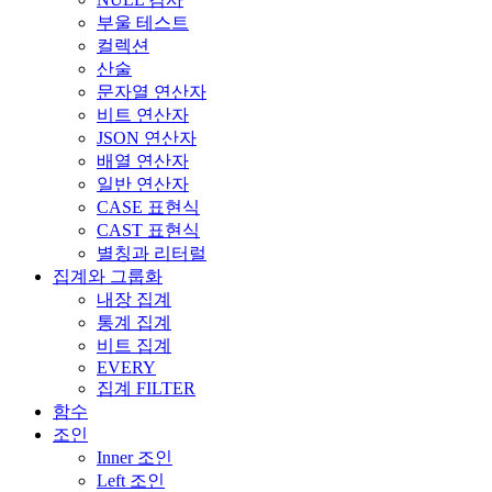
부울 테스트
컬렉션
산술
문자열 연산자
비트 연산자
JSON 연산자
배열 연산자
일반 연산자
CASE 표현식
CAST 표현식
별칭과 리터럴
집계와 그룹화
내장 집계
통계 집계
비트 집계
EVERY
집계 FILTER
함수
조인
Inner 조인
Left 조인