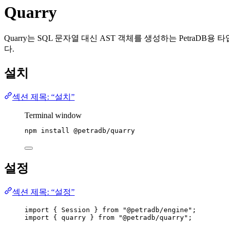
Quarry
Quarry는 SQL 문자열 대신 AST 객체를 생성하는 PetraDB
다.
설치
섹션 제목: “설치”
Terminal window
npm
install
@petradb/quarry
설정
섹션 제목: “설정”
import
 { Session } 
from
"
@petradb/engine
"
;
import
 { quarry } 
from
"
@petradb/quarry
"
;