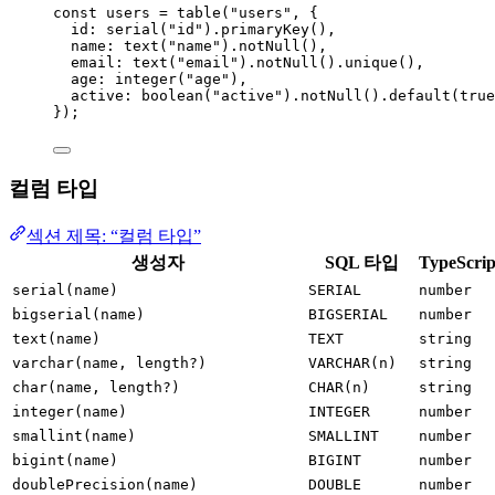
const 
users
 = 
table
(
"
users
"
, {
id: 
serial
(
"
id
"
)
.
primaryKey
()
,
name: 
text
(
"
name
"
)
.
notNull
()
,
email: 
text
(
"
email
"
)
.
notNull
()
.
unique
()
,
age: 
integer
(
"
age
"
)
,
active: 
boolean
(
"
active
"
)
.
notNull
()
.
default
(
true
}
);
컬럼 타입
섹션 제목: “컬럼 타입”
생성자
SQL 타입
TypeScri
serial(name)
SERIAL
number
bigserial(name)
BIGSERIAL
number
text(name)
TEXT
string
varchar(name, length?)
VARCHAR(n)
string
char(name, length?)
CHAR(n)
string
integer(name)
INTEGER
number
smallint(name)
SMALLINT
number
bigint(name)
BIGINT
number
doublePrecision(name)
DOUBLE
number