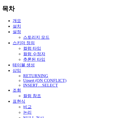
목차
개요
설치
설정
스토리지 모드
스키마 정의
컬럼 타입
컬럼 수정자
추론된 타입
테이블 생성
삽입
RETURNING
Upsert (ON CONFLICT)
INSERT…SELECT
조회
컬럼 참조
표현식
비교
논리
NULL 검사