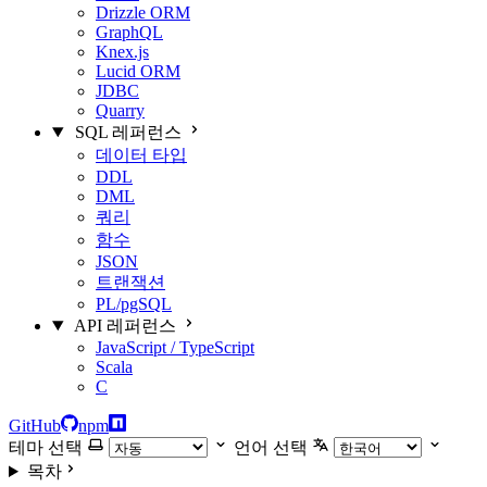
Drizzle ORM
GraphQL
Knex.js
Lucid ORM
JDBC
Quarry
SQL 레퍼런스
데이터 타입
DDL
DML
쿼리
함수
JSON
트랜잭션
PL/pgSQL
API 레퍼런스
JavaScript / TypeScript
Scala
C
GitHub
npm
테마 선택
언어 선택
목차