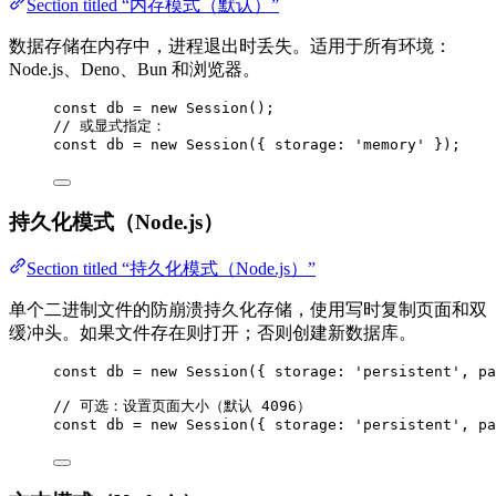
Section titled “内存模式（默认）”
数据存储在内存中，进程退出时丢失。适用于所有环境：
Node.js、Deno、Bun 和浏览器。
const 
db
 = 
new
Session
();
// 或显式指定：
const 
db
 = 
new
Session
(
{ storage: 
'
memory
'
 }
);
持久化模式（Node.js）
Section titled “持久化模式（Node.js）”
单个二进制文件的防崩溃持久化存储，使用写时复制页面和双
缓冲头。如果文件存在则打开；否则创建新数据库。
const 
db
 = 
new
Session
(
{ storage: 
'
persistent
'
, pa
// 可选：设置页面大小（默认 4096）
const 
db
 = 
new
Session
(
{ storage: 
'
persistent
'
, pa