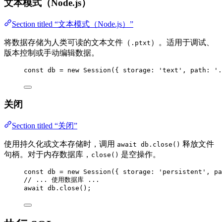
文本模式（Node.js）
Section titled “文本模式（Node.js）”
将数据存储为人类可读的文本文件（
）。适用于调试、
.ptxt
版本控制或手动编辑数据。
const 
db
 = 
new
Session
(
{ storage: 
'
text
'
, path: 
'
.
关闭
Section titled “关闭”
使用持久化或文本存储时，调用
释放文件
await db.close()
句柄。对于内存数据库，
是空操作。
close()
const 
db
 = 
new
Session
(
{ storage: 
'
persistent
'
, pa
// ... 使用数据库 ...
await
db
.
close
();