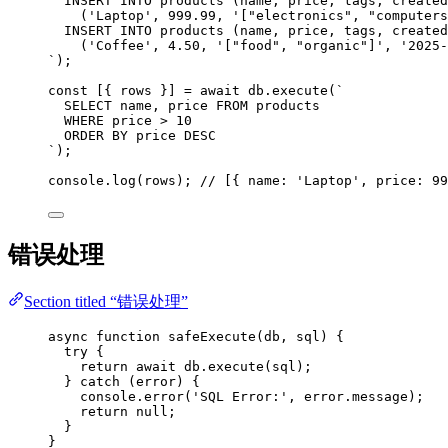
INSERT INTO products (name, price, tags, created
('Laptop', 999.99, '["electronics", "computers
INSERT INTO products (name, price, tags, created
('Coffee', 4.50, '["food", "organic"]', '2025-
`
);
const [{ 
rows
 }] = await 
db
.
execute
(
`
SELECT name, price FROM products
WHERE price > 10
ORDER BY price DESC
`
);
console
.
log
(
rows
); 
// [{ name: 'Laptop', price: 99
错误处理
Section titled “错误处理”
async
function
safeExecute
(
db
, 
sql
)
 {
try
 {
return
await
db
.
execute
(
sql
);
} 
catch
 (
error
) {
console
.
error
(
'
SQL Error:
'
,
error
.
message
);
return
null
;
}
}