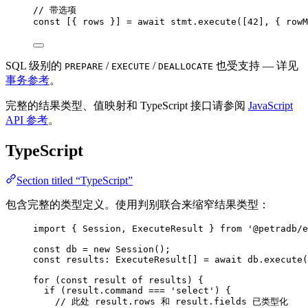
// 带选项
const [{ 
rows
 }] = await 
stmt
.
execute
([
42
]
, { rowM
SQL 级别的
/
/
也受支持 — 详见
PREPARE
EXECUTE
DEALLOCATE
事务参考
。
完整的结果类型、值映射和 TypeScript 接口请参阅
JavaScript
API 参考
。
TypeScript
Section titled “TypeScript”
包含完整的类型定义。使用判别联合来缩窄结果类型：
import
 { Session, ExecuteResult } 
from
'
@petradb/e
const 
db
 = 
new
Session
();
const 
results
:
ExecuteResult
[]
 = await 
db
.
execute
(
for
 (
const 
result
of
 results) {
if
 (result
.
command
===
'
select
'
) {
// 此处 result.rows 和 result.fields 已类型化