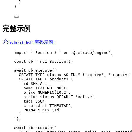
}
}
完整示例
Section titled “完整示例”
import
 { Session } 
from
'
@petradb/engine
'
;
const 
db
 = 
new
Session
();
await
db
.
execute
(
`
CREATE TYPE status AS ENUM ('active', 'inactive'
CREATE TABLE products (
id SERIAL,
name TEXT NOT NULL,
price NUMERIC(10,2),
status status DEFAULT 'active',
tags JSON,
created_at TIMESTAMP,
PRIMARY KEY (id)
)
`
);
await
db
.
execute
(
`