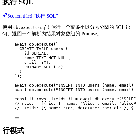
执行 SQL
Section titled “执行 SQL”
使用
运行一个或多个以分号分隔的 SQL 语
db.execute(sql)
句。返回一个解析为结果对象数组的 Promise。
await
db
.
execute
(
`
CREATE TABLE users (
id SERIAL,
name TEXT NOT NULL,
email TEXT,
PRIMARY KEY (id)
)
`
);
await
db
.
execute
(
"
INSERT INTO users (name, email) 
await
db
.
execute
(
"
INSERT INTO users (name, email) 
const [{ 
rows
, 
fields
 }] = await 
db
.
execute
(
'
SELEC
// rows:   [{ id: 1, name: 'Alice', email: 'alice@
// fields: [{ name: 'id', dataType: 'serial' }, { 
行模式