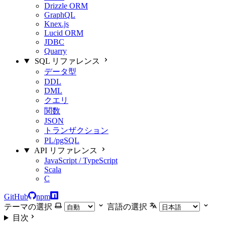
Drizzle ORM
GraphQL
Knex.js
Lucid ORM
JDBC
Quarry
SQL リファレンス
データ型
DDL
DML
クエリ
関数
JSON
トランザクション
PL/pgSQL
API リファレンス
JavaScript / TypeScript
Scala
C
GitHub
npm
テーマの選択
言語の選択
目次