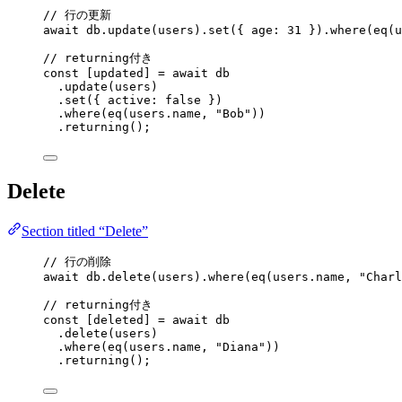
// 行の更新
await
 db
.
update
(users)
.
set
({ age: 
31
 })
.
where
(
eq
(u
// returning付き
const [
updated
] = await 
db
.
update
(users)
.
set
({ active: 
false
 })
.
where
(
eq
(users
.
name
, 
"
Bob
"
))
.
returning
();
Delete
Section titled “Delete”
// 行の削除
await
 db
.
delete
(users)
.
where
(
eq
(users
.
name
, 
"
Charl
// returning付き
const [
deleted
] = await 
db
.
delete
(users)
.
where
(
eq
(users
.
name
, 
"
Diana
"
))
.
returning
();