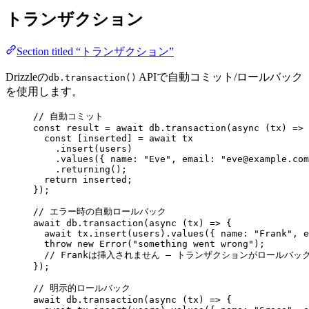
トランザクション
Section titled “トランザクション”
Drizzleの
APIで自動コミット/ロールバック
db.transaction()
を使用します。
// 自動コミット
const 
result
 = await 
db
.
transaction
(
async 
(
tx
)
 => 
const [
inserted
] = await 
tx
.
insert
(users)
.
values
(
{ name: 
"
Eve
"
, email: 
"
eve@example.com
.
returning
()
;
return 
inserted
;
}
);
// エラー時の自動ロールバック
await
 db
.
transaction
(
async
(
tx
)
=>
 {
await
 tx
.
insert
(users)
.
values
({ name: 
"
Frank
"
, e
throw
new
Error
(
"
something went wrong
"
);
// Frankは挿入されません — トランザクションがロールバッ
});
// 明示的ロールバック
await
 db
.
transaction
(
async
(
tx
)
=>
 {