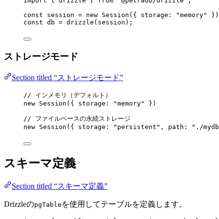
import
 { drizzle } 
from
"
@petradb/drizzle
"
;
const 
session
 = 
new
Session
(
{ storage: 
"
memory
"
 }
)
const 
db
 = 
drizzle
(session);
ストレージモード
Section titled “ストレージモード”
// インメモリ（デフォルト）
new
Session
({ storage: 
"
memory
"
 })
// ファイルベースの永続ストレージ
new
Session
({ storage: 
"
persistent
"
, path: 
"
./mydb
スキーマ定義
Section titled “スキーマ定義”
Drizzleの
を使用してテーブルを定義します。
pgTable