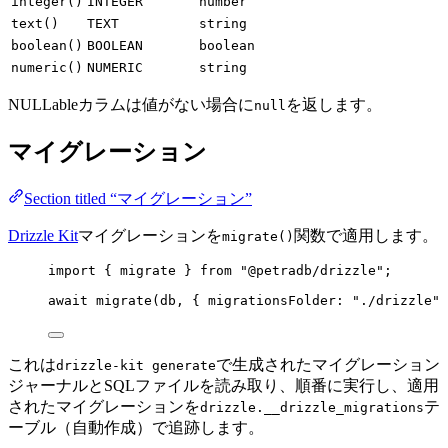
integer()
INTEGER
number
text()
TEXT
string
boolean()
BOOLEAN
boolean
numeric()
NUMERIC
string
NULLableカラムは値がない場合に
を返します。
null
マイグレーション
Section titled “マイグレーション”
Drizzle Kit
マイグレーションを
関数で適用します。
migrate()
import
 { migrate } 
from
"
@petradb/drizzle
"
;
await
migrate
(db, { migrationsFolder: 
"
./drizzle
"
 
これは
で生成されたマイグレーション
drizzle-kit generate
ジャーナルとSQLファイルを読み取り、順番に実行し、適用
されたマイグレーションを
テ
drizzle.__drizzle_migrations
ーブル（自動作成）で追跡します。