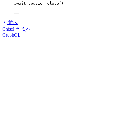
await
 session
.
close
();
前へ
Chisel
次へ
GraphQL