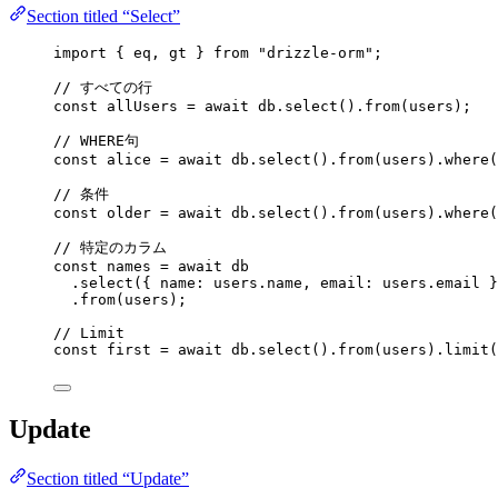
Section titled “Select”
import
 { eq, gt } 
from
"
drizzle-orm
"
;
// すべての行
const 
allUsers
 = await 
db
.
select
()
.
from
(users);
// WHERE句
const 
alice
 = await 
db
.
select
()
.
from
(users)
.
where
(
// 条件
const 
older
 = await 
db
.
select
()
.
from
(users)
.
where
(
// 特定のカラム
const 
names
 = await 
db
.
select
({ name: users
.
name
, email: users
.
email
 }
.
from
(users);
// Limit
const 
first
 = await 
db
.
select
()
.
from
(users)
.
limit
(
Update
Section titled “Update”