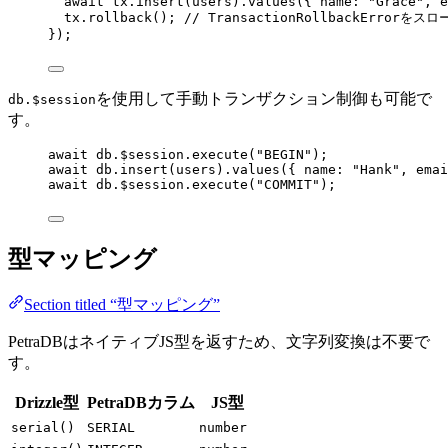
await
 tx
.
insert
(users)
.
values
({ name: 
"
Grace
"
, e
tx
.
rollback
(); 
// TransactionRollbackErrorをスロ
});
を使用して手動トランザクション制御も可能で
db.$session
す。
await
 db
.
$session
.
execute
(
"
BEGIN
"
);
await
 db
.
insert
(users)
.
values
({ name: 
"
Hank
"
, emai
await
 db
.
$session
.
execute
(
"
COMMIT
"
);
型マッピング
Section titled “型マッピング”
PetraDBはネイティブJS型を返すため、文字列変換は不要で
す。
Drizzle型
PetraDBカラム
JS型
serial()
SERIAL
number