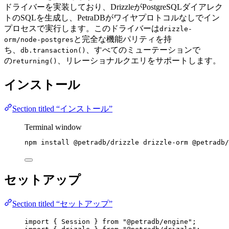
ドライバーを実装しており、DrizzleがPostgreSQLダイアレク
トのSQLを生成し、PetraDBがワイヤプロトコルなしでイン
プロセスで実行します。このドライバーは
drizzle-
と完全な機能パリティを持
orm/node-postgres
ち、
、すべてのミューテーションで
db.transaction()
の
、リレーショナルクエリをサポートします。
returning()
インストール
Section titled “インストール”
Terminal window
npm
install
@petradb/drizzle
drizzle-orm
@petradb/
セットアップ
Section titled “セットアップ”
import
 { Session } 
from
"
@petradb/engine
"
;