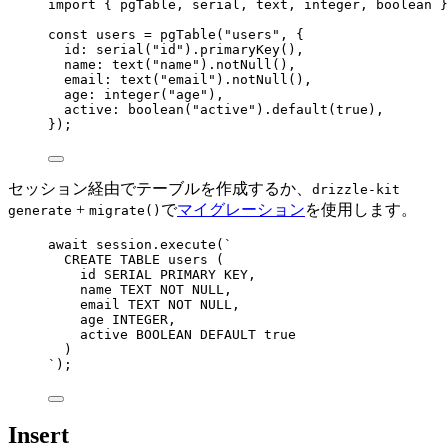
import
 { pgTable, serial, text, integer, boolean }
const 
users
 = 
pgTable
(
"
users
"
, {
id: 
serial
(
"
id
"
)
.
primaryKey
()
,
name: 
text
(
"
name
"
)
.
notNull
()
,
email: 
text
(
"
email
"
)
.
notNull
()
,
age: 
integer
(
"
age
"
)
,
active: 
boolean
(
"
active
"
)
.
default
(
true
)
,
}
);
セッション経由でテーブルを作成するか、
drizzle-kit
+
で
マイグレーション
を使用します。
generate
migrate()
await
 session
.
execute
(
`
CREATE TABLE users (
id SERIAL PRIMARY KEY,
name TEXT NOT NULL,
email TEXT NOT NULL,
age INTEGER,
active BOOLEAN DEFAULT true
)
`
);
Insert