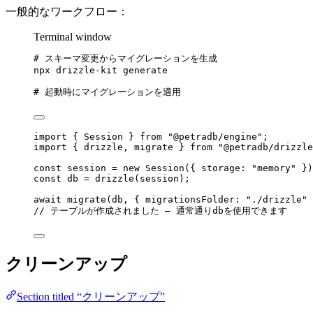
一般的なワークフロー：
Terminal window
# スキーマ変更からマイグレーションを生成
npx
drizzle-kit
generate
# 起動時にマイグレーションを適用
import
 { Session } 
from
"
@petradb/engine
"
;
import
 { drizzle, migrate } 
from
"
@petradb/drizzle
const 
session
 = 
new
Session
(
{ storage: 
"
memory
"
 }
)
const 
db
 = 
drizzle
(session);
await
migrate
(db, { migrationsFolder: 
"
./drizzle
"
 
// テーブルが作成されました — 通常通りdbを使用できます
クリーンアップ
Section titled “クリーンアップ”