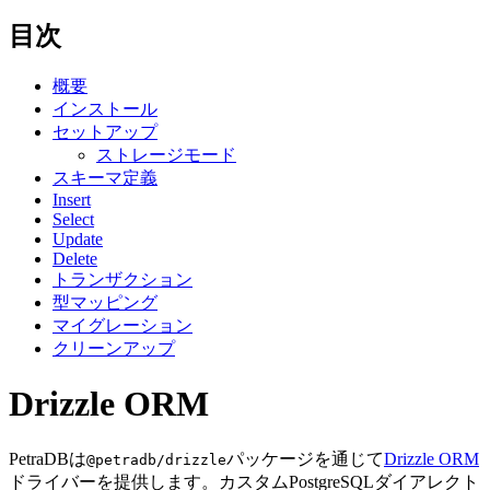
目次
概要
インストール
セットアップ
ストレージモード
スキーマ定義
Insert
Select
Update
Delete
トランザクション
型マッピング
マイグレーション
クリーンアップ
Drizzle ORM
PetraDBは
パッケージを通じて
Drizzle ORM
@petradb/drizzle
ドライバーを提供します。カスタムPostgreSQLダイアレクト