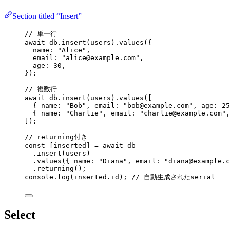
Section titled “Insert”
// 単一行
await
 db
.
insert
(users)
.
values
({
name: 
"
Alice
"
,
email: 
"
alice@example.com
"
,
age: 
30
,
});
// 複数行
await
 db
.
insert
(users)
.
values
([
{ name: 
"
Bob
"
, email: 
"
bob@example.com
"
, age: 
25
{ name: 
"
Charlie
"
, email: 
"
charlie@example.com
"
,
]);
// returning付き
const [
inserted
] = await 
db
.
insert
(users)
.
values
({ name: 
"
Diana
"
, email: 
"
diana@example.c
.
returning
();
console
.
log
(inserted
.
id
); 
// 自動生成されたserial
Select