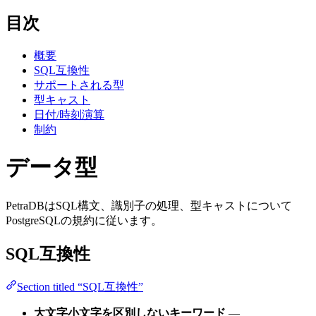
目次
概要
SQL互換性
サポートされる型
型キャスト
日付/時刻演算
制約
データ型
PetraDBはSQL構文、識別子の処理、型キャストについて
PostgreSQLの規約に従います。
SQL互換性
Section titled “SQL互換性”
大文字小文字を区別しないキーワード
—