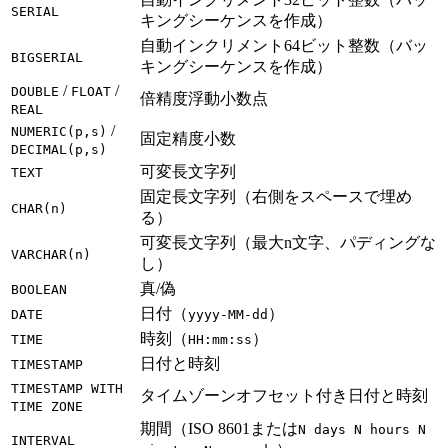
SERIAL
キングシーケンスを作成）
自動インクリメント64ビット整数（バッ
BIGSERIAL
キングシーケンスを作成）
/
/
DOUBLE
FLOAT
倍精度浮動小数点
REAL
/
NUMERIC(p,s)
固定精度小数
DECIMAL(p,s)
可変長文字列
TEXT
固定長文字列（右側をスペースで埋め
CHAR(n)
る）
可変長文字列（最大n文字、パディングな
VARCHAR(n)
し）
真/偽
BOOLEAN
日付（
）
DATE
yyyy-MM-dd
時刻（
）
TIME
HH:mm:ss
日付と時刻
TIMESTAMP
TIMESTAMP WITH
タイムゾーンオフセット付き日付と時刻
TIME ZONE
期間（ISO 8601または
N days N hours N
INTERVAL