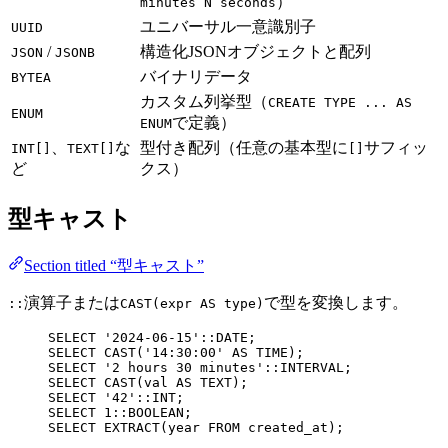
）
minutes N seconds
ユニバーサル一意識別子
UUID
/
構造化JSONオブジェクトと配列
JSON
JSONB
バイナリデータ
BYTEA
カスタム列挙型（
CREATE TYPE ... AS
ENUM
で定義）
ENUM
、
な
型付き配列（任意の基本型に
サフィッ
INT[]
TEXT[]
[]
ど
クス）
型キャスト
Section titled “型キャスト”
演算子または
で型を変換します。
::
CAST(expr AS type)
SELECT
'
2024-06-15
'
::
DATE
;
SELECT
CAST
(
'
14:30:00
'
AS
TIME
);
SELECT
'
2 hours 30 minutes
'
::INTERVAL;
SELECT
CAST
(val 
AS
TEXT
);
SELECT
'
42
'
::
INT
;
SELECT
1
::
BOOLEAN
;
SELECT
 EXTRACT(
year
FROM
 created_at);