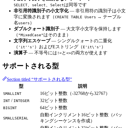
、
、
は同等です
SELECT
select
Select
非引用符識別子の小文字化
— 非引用符の識別子は小文
字に変換されます（
→ テーブル
CREATE TABLE Users
名
）
users
ダブルクォート識別子
— 大文字小文字を保持します
（
はそのまま）
"MixedCase"
文字列エスケープ
— シングルクォートの二重化
（
）およびEストリング（
）
'it''s'
E'it\'s'
演算子
— 不等号には
と
の両方が使えます
!=
<>
サポートされる型
Section titled “サポートされる型”
型
説明
16ビット整数（-32768から32767）
SMALLINT
/
32ビット整数
INT
INTEGER
64ビット整数
BIGINT
自動インクリメント16ビット整数（バッ
SMALLSERIAL
キングシーケンスを作成）
自動インクリメント32ビット整数（バッ