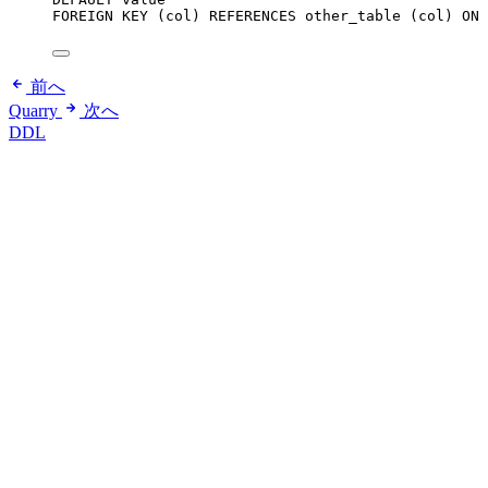
FOREIGN KEY
 (col) 
REFERENCES
 other_table (col) 
ON 
前へ
Quarry
次へ
DDL