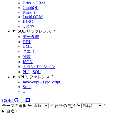
Drizzle ORM
GraphQL
Knex.js
Lucid ORM
JDBC
Quarry
SQL リファレンス
データ型
DDL
DML
クエリ
関数
JSON
トランザクション
PL/pgSQL
API リファレンス
JavaScript / TypeScript
Scala
C
GitHub
npm
テーマの選択
言語の選択
目次