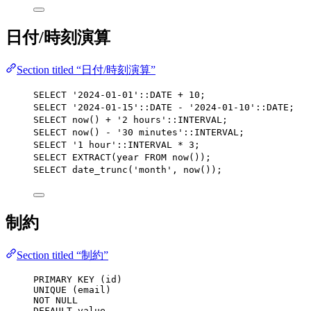
日付/時刻演算
Section titled “日付/時刻演算”
SELECT
'
2024-01-01
'
::
DATE
+
10
;                   
SELECT
'
2024-01-15
'
::
DATE
-
'
2024-01-10
'
::
DATE
;   
SELECT
now
() 
+
'
2 hours
'
::INTERVAL;               
SELECT
now
() 
-
'
30 minutes
'
::INTERVAL;            
SELECT
'
1 hour
'
::INTERVAL 
*
3
;                    
SELECT
 EXTRACT(
year
FROM
now
());                  
SELECT
 date_trunc(
'
month
'
, 
now
());                
制約
Section titled “制約”
PRIMARY KEY
 (id)
UNIQUE
 (email)
NOT NULL
DEFAULT
value