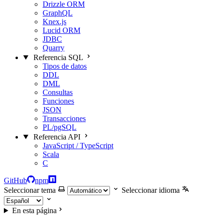
Drizzle ORM
GraphQL
Knex.js
Lucid ORM
JDBC
Quarry
Referencia SQL
Tipos de datos
DDL
DML
Consultas
Funciones
JSON
Transacciones
PL/pgSQL
Referencia API
JavaScript / TypeScript
Scala
C
GitHub
npm
Seleccionar tema
Seleccionar idioma
En esta página