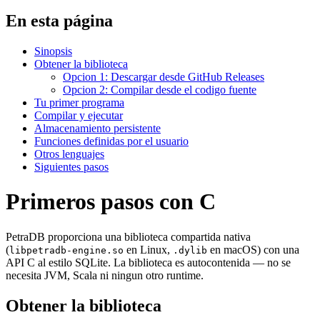
En esta página
Sinopsis
Obtener la biblioteca
Opcion 1: Descargar desde GitHub Releases
Opcion 2: Compilar desde el codigo fuente
Tu primer programa
Compilar y ejecutar
Almacenamiento persistente
Funciones definidas por el usuario
Otros lenguajes
Siguientes pasos
Primeros pasos con C
PetraDB proporciona una biblioteca compartida nativa
(
en Linux,
en macOS) con una
libpetradb-engine.so
.dylib
API C al estilo SQLite. La biblioteca es autocontenida — no se
necesita JVM, Scala ni ningun otro runtime.
Obtener la biblioteca