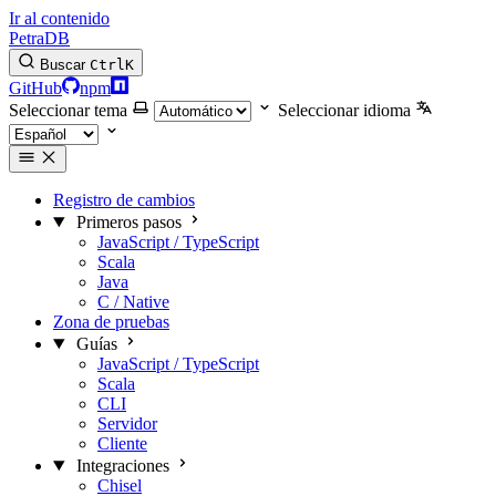
Ir al contenido
PetraDB
Buscar
Ctrl
K
GitHub
npm
Seleccionar tema
Seleccionar idioma
Registro de cambios
Primeros pasos
JavaScript / TypeScript
Scala
Java
C / Native
Zona de pruebas
Guías
JavaScript / TypeScript
Scala
CLI
Servidor
Cliente
Integraciones
Chisel