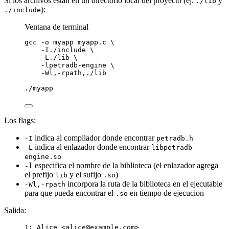
Si los archivos estan en un directorio local del proyecto (ej.
y
./lib
):
./include
Ventana de terminal
gcc
-o
myapp
myapp.c
\
-I./include
\
-L./lib
\
-lpetradb-engine
\
-Wl,-rpath,./lib
./myapp
Los flags:
indica al compilador donde encontrar
-I
petradb.h
indica al enlazador donde encontrar
-L
libpetradb-
engine.so
especifica el nombre de la biblioteca (el enlazador agrega
-l
el prefijo
y el sufijo
)
lib
.so
incorpora la ruta de la biblioteca en el ejecutable
-Wl,-rpath
para que pueda encontrar el
en tiempo de ejecucion
.so
Salida:
1: Alice <alice@example.com>