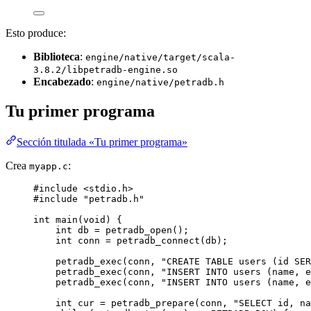
Esto produce:
Biblioteca
:
engine/native/target/scala-
3.8.2/libpetradb-engine.so
Encabezado
:
engine/native/petradb.h
Tu primer programa
Sección titulada «Tu primer programa»
Crea
:
myapp.c
#include
<
stdio.h
>
#include
"
petradb.h
"
int
main
(
void
) {
int
 db 
=
petradb_open()
;
int
 conn 
=
petradb_connect(db)
;
petradb_exec(conn, 
"
CREATE TABLE users (id SER
petradb_exec(conn, 
"
INSERT INTO users (name, e
petradb_exec(conn, 
"
INSERT INTO users (name, e
int
 cur 
=
petradb_prepare(conn, 
"
SELECT id, n