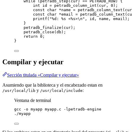
while
 (
petradb_step(cur)
==
 PETRADB_ROW) {
int
 id 
=
petradb_column_int(cur, 
0
)
;
const
char
*
name 
=
petradb_column_text(cur
const
char
*
email 
=
petradb_column_text(cu
printf(
"
%d
: 
%s
 <
%s
>
\n
"
, id, name, email)
;
}
petradb_finalize(cur)
;
petradb_close(db)
;
return
0
;
}
Compilar y ejecutar
Sección titulada «Compilar y ejecutar»
Asumiendo que la biblioteca y el encabezado estan en
y
:
/usr/local/lib
/usr/local/include
Ventana de terminal
gcc
-o
myapp
myapp.c
-lpetradb-engine
./myapp