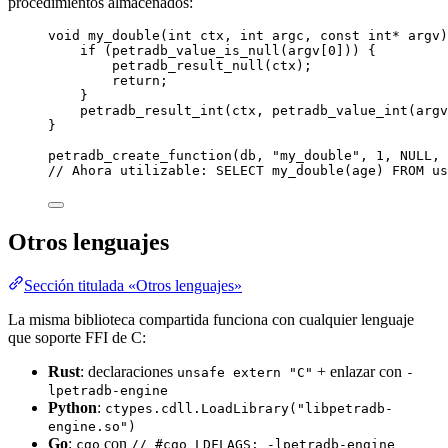
procedimientos almacenados:
void
my_double
(
int
ctx
, 
int
argc
, 
const
int
*
argv
)
if
 (
petradb_value_is_null(
argv
[
0
])
) {
petradb_result_null(ctx)
;
return
;
}
petradb_result_int(ctx, petradb_value_int(
argv
}
petradb_create_function
(db, 
"
my_double
"
, 
1
, 
NULL
, 
// Ahora utilizable: SELECT my_double(age) FROM us
Otros lenguajes
Sección titulada «Otros lenguajes»
La misma biblioteca compartida funciona con cualquier lenguaje
que soporte FFI de C:
Rust
: declaraciones
+ enlazar con
unsafe extern "C"
-
lpetradb-engine
Python
:
ctypes.cdll.LoadLibrary("libpetradb-
engine.so")
Go
:
con
cgo
// #cgo LDFLAGS: -lpetradb-engine