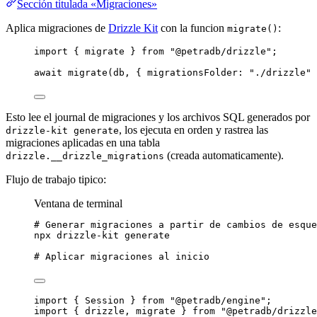
Sección titulada «Migraciones»
Aplica migraciones de
Drizzle Kit
con la funcion
:
migrate()
import
 { migrate } 
from
"
@petradb/drizzle
"
;
await
migrate
(db, { migrationsFolder: 
"
./drizzle
"
 
Esto lee el journal de migraciones y los archivos SQL generados por
, los ejecuta en orden y rastrea las
drizzle-kit generate
migraciones aplicadas en una tabla
(creada automaticamente).
drizzle.__drizzle_migrations
Flujo de trabajo tipico:
Ventana de terminal
# Generar migraciones a partir de cambios de esque
npx
drizzle-kit
generate
# Aplicar migraciones al inicio
import
 { Session } 
from
"
@petradb/engine
"
;
import
 { drizzle, migrate } 
from
"
@petradb/drizzle