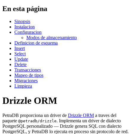
En esta página
Sinopsis
Instalacion
Configuracion
Modos de almacenamiento
Definicion de esquema
Insert
Select
Update
Delete
Transacciones
Mapeo de tipos
Migraciones
Limpieza
Drizzle ORM
PetraDB proporciona un driver de
Drizzle ORM
a traves del
paquete
. Implementa un driver de dialecto
@petradb/drizzle
PostgreSQL personalizado — Drizzle genera SQL con dialecto
PostgreSQL, y PetraDB lo ejecuta en proceso sin protocolo de red.