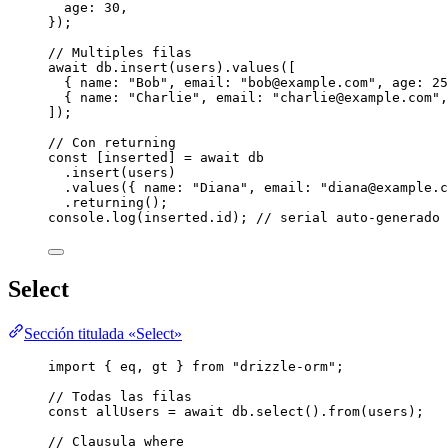
age: 
30
,
});
// Multiples filas
await
 db
.
insert
(users)
.
values
([
{ name: 
"
Bob
"
, email: 
"
bob@example.com
"
, age: 
25
{ name: 
"
Charlie
"
, email: 
"
charlie@example.com
"
,
]);
// Con returning
const [
inserted
] = await 
db
.
insert
(users)
.
values
({ name: 
"
Diana
"
, email: 
"
diana@example.c
.
returning
();
console
.
log
(inserted
.
id
); 
// serial auto-generado
Select
Sección titulada «Select»
import
 { eq, gt } 
from
"
drizzle-orm
"
;
// Todas las filas
const 
allUsers
 = await 
db
.
select
()
.
from
(users);
// Clausula where