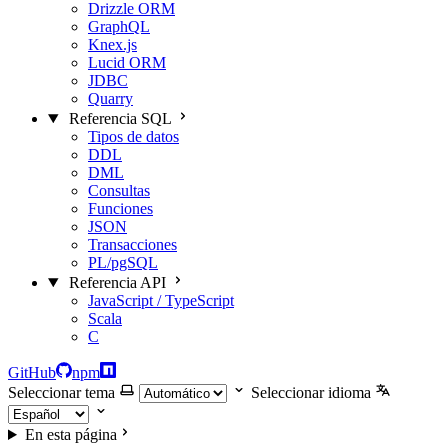
Drizzle ORM
GraphQL
Knex.js
Lucid ORM
JDBC
Quarry
Referencia SQL
Tipos de datos
DDL
DML
Consultas
Funciones
JSON
Transacciones
PL/pgSQL
Referencia API
JavaScript / TypeScript
Scala
C
GitHub
npm
Seleccionar tema
Seleccionar idioma
En esta página