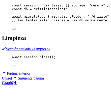
const 
session
 = 
new
Session
(
{ storage: 
"
memory
"
 }
)
const 
db
 = 
drizzle
(session);
await
migrate
(db, { migrationsFolder: 
"
./drizzle
"
 
// Las tablas estan creadas — usa db normalmente
Limpieza
Sección titulada «Limpieza»
await
 session
.
close
();
Página anterior
Chisel
Siguiente página
GraphQL