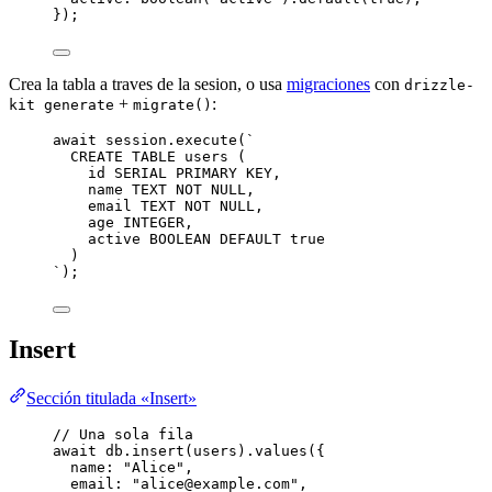
}
);
Crea la tabla a traves de la sesion, o usa
migraciones
con
drizzle-
+
:
kit generate
migrate()
await
 session
.
execute
(
`
CREATE TABLE users (
id SERIAL PRIMARY KEY,
name TEXT NOT NULL,
email TEXT NOT NULL,
age INTEGER,
active BOOLEAN DEFAULT true
)
`
);
Insert
Sección titulada «Insert»
// Una sola fila
await
 db
.
insert
(users)
.
values
({
name: 
"
Alice
"
,
email: 
"
alice@example.com
"
,