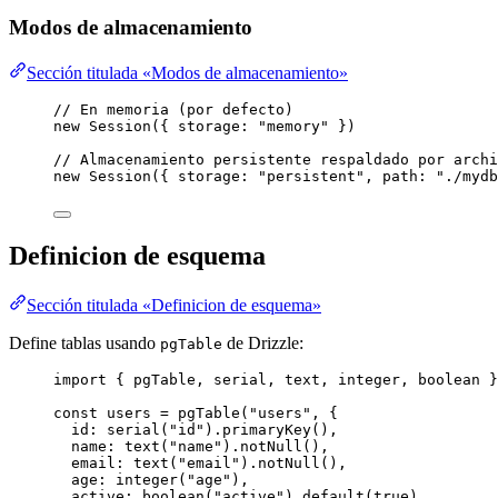
Modos de almacenamiento
Sección titulada «Modos de almacenamiento»
// En memoria (por defecto)
new
Session
({ storage: 
"
memory
"
 })
// Almacenamiento persistente respaldado por archi
new
Session
({ storage: 
"
persistent
"
, path: 
"
./mydb
Definicion de esquema
Sección titulada «Definicion de esquema»
Define tablas usando
de Drizzle:
pgTable
import
 { pgTable, serial, text, integer, boolean }
const 
users
 = 
pgTable
(
"
users
"
, {
id: 
serial
(
"
id
"
)
.
primaryKey
()
,
name: 
text
(
"
name
"
)
.
notNull
()
,
email: 
text
(
"
email
"
)
.
notNull
()
,
age: 
integer
(
"
age
"
)
,
active: 
boolean
(
"
active
"
)
.
default
(
true
)
,