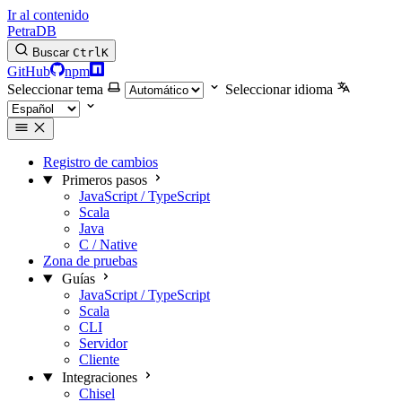
Ir al contenido
PetraDB
Buscar
Ctrl
K
GitHub
npm
Seleccionar tema
Seleccionar idioma
Registro de cambios
Primeros pasos
JavaScript / TypeScript
Scala
Java
C / Native
Zona de pruebas
Guías
JavaScript / TypeScript
Scala
CLI
Servidor
Cliente
Integraciones
Chisel