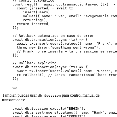
// Commit automatico
const 
result
 = await 
db
.
transaction
(
async 
(
tx
)
 => 
const [
inserted
] = await 
tx
.
insert
(users)
.
values
(
{ name: 
"
Eve
"
, email: 
"
eve@example.com
.
returning
()
;
return 
inserted
;
}
);
// Rollback automatico en caso de error
await
 db
.
transaction
(
async
(
tx
)
=>
 {
await
 tx
.
insert
(users)
.
values
({ name: 
"
Frank
"
, e
throw
new
Error
(
"
something went wrong
"
);
// Frank no se inserta — la transaccion se revie
});
// Rollback explicito
await
 db
.
transaction
(
async
(
tx
)
=>
 {
await
 tx
.
insert
(users)
.
values
({ name: 
"
Grace
"
, e
tx
.
rollback
(); 
// lanza TransactionRollbackError
});
Tambien puedes usar
para control manual de
db.$session
transacciones:
await
 db
.
$session
.
execute
(
"
BEGIN
"
);
await
 db
.
insert
(users)
.
values
({ name: 
"
Hank
"
, emai
await
 db
.
$session
.
execute
(
"
COMMIT
"
);