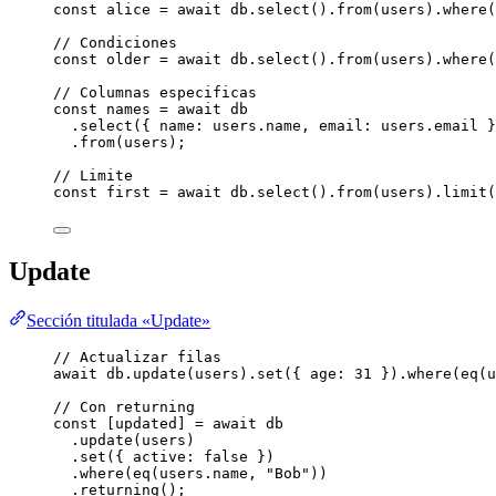
const 
alice
 = await 
db
.
select
()
.
from
(users)
.
where
(
// Condiciones
const 
older
 = await 
db
.
select
()
.
from
(users)
.
where
(
// Columnas especificas
const 
names
 = await 
db
.
select
({ name: users
.
name
, email: users
.
email
 }
.
from
(users);
// Limite
const 
first
 = await 
db
.
select
()
.
from
(users)
.
limit
(
Update
Sección titulada «Update»
// Actualizar filas
await
 db
.
update
(users)
.
set
({ age: 
31
 })
.
where
(
eq
(u
// Con returning
const [
updated
] = await 
db
.
update
(users)
.
set
({ active: 
false
 })
.
where
(
eq
(users
.
name
, 
"
Bob
"
))
.
returning
();