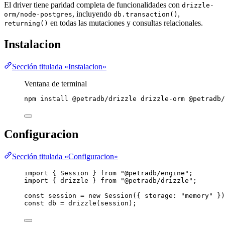
El driver tiene paridad completa de funcionalidades con
drizzle-
, incluyendo
,
orm/node-postgres
db.transaction()
en todas las mutaciones y consultas relacionales.
returning()
Instalacion
Sección titulada «Instalacion»
Ventana de terminal
npm
install
@petradb/drizzle
drizzle-orm
@petradb/
Configuracion
Sección titulada «Configuracion»
import
 { Session } 
from
"
@petradb/engine
"
;
import
 { drizzle } 
from
"
@petradb/drizzle
"
;
const 
session
 = 
new
Session
(
{ storage: 
"
memory
"
 }
)
const 
db
 = 
drizzle
(session);