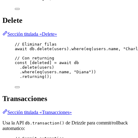
Delete
Sección titulada «Delete»
// Eliminar filas
await
 db
.
delete
(users)
.
where
(
eq
(users
.
name
, 
"
Charl
// Con returning
const [
deleted
] = await 
db
.
delete
(users)
.
where
(
eq
(users
.
name
, 
"
Diana
"
))
.
returning
();
Transacciones
Sección titulada «Transacciones»
Usa la API
de Drizzle para commit/rollback
db.transaction()
automatico: