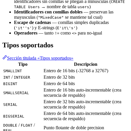
identificadores sin comillas se pliegan a minusculas (
CREATE
→ nombre de tabla
)
TABLE Users
users
Identificadores con comillas dobles
— preservan las
mayusculas (
se mantiene tal cual)
"MixedCase"
Escape de cadenas
— comillas simples duplicadas
(
) y E-strings (
)
'it''s'
E'it\'s'
Operadores
— tanto
como
para no-igual
!=
<>
Tipos soportados
Sección titulada «Tipos soportados»
Tipo
Descripcion
Entero de 16 bits (-32768 a 32767)
SMALLINT
/
Entero de 32 bits
INT
INTEGER
Entero de 64 bits
BIGINT
Entero de 16 bits auto-incrementable (crea
SMALLSERIAL
secuencia de respaldo)
Entero de 32 bits auto-incrementable (crea
SERIAL
secuencia de respaldo)
Entero de 64 bits auto-incrementable (crea
BIGSERIAL
secuencia de respaldo)
/
/
DOUBLE
FLOAT
Punto flotante de doble precision
REAL