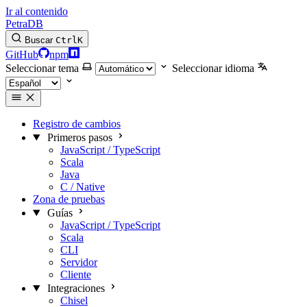
Ir al contenido
PetraDB
Buscar
Ctrl
K
GitHub
npm
Seleccionar tema
Seleccionar idioma
Registro de cambios
Primeros pasos
JavaScript / TypeScript
Scala
Java
C / Native
Zona de pruebas
Guías
JavaScript / TypeScript
Scala
CLI
Servidor
Cliente
Integraciones
Chisel