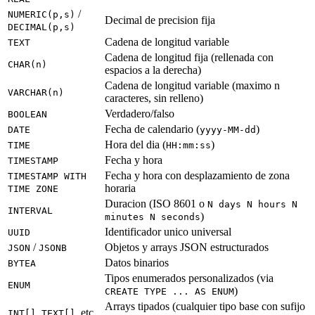
/
NUMERIC(p,s)
Decimal de precision fija
DECIMAL(p,s)
Cadena de longitud variable
TEXT
Cadena de longitud fija (rellenada con
CHAR(n)
espacios a la derecha)
Cadena de longitud variable (maximo n
VARCHAR(n)
caracteres, sin relleno)
Verdadero/falso
BOOLEAN
Fecha de calendario (
)
DATE
yyyy-MM-dd
Hora del dia (
)
TIME
HH:mm:ss
Fecha y hora
TIMESTAMP
Fecha y hora con desplazamiento de zona
TIMESTAMP WITH
horaria
TIME ZONE
Duracion (ISO 8601 o
N days N hours N
INTERVAL
)
minutes N seconds
Identificador unico universal
UUID
/
Objetos y arrays JSON estructurados
JSON
JSONB
Datos binarios
BYTEA
Tipos enumerados personalizados (via
ENUM
)
CREATE TYPE ... AS ENUM
Arrays tipados (cualquier tipo base con sufijo
,
, etc.
INT[]
TEXT[]