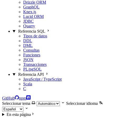
Drizzle ORM
GraphQL
Knex.js
Lucid ORM
JDBC
Quarry
Referencia SQL
Tipos de datos
DDL
DML
Consultas
Funciones
JSON
Transacciones
PL/pgSQL
Referencia API
JavaScript / TypeScript
Scala
C
GitHub
npm
Seleccionar tema
Seleccionar idioma
En esta página