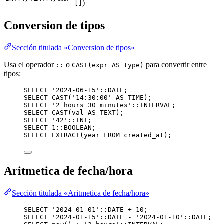
)
[]
Conversion de tipos
Sección titulada «Conversion de tipos»
Usa el operador
o
para convertir entre
::
CAST(expr AS type)
tipos:
SELECT
'
2024-06-15
'
::
DATE
;
SELECT
CAST
(
'
14:30:00
'
AS
TIME
);
SELECT
'
2 hours 30 minutes
'
::INTERVAL;
SELECT
CAST
(val 
AS
TEXT
);
SELECT
'
42
'
::
INT
;
SELECT
1
::
BOOLEAN
;
SELECT
 EXTRACT(
year
FROM
 created_at);
Aritmetica de fecha/hora
Sección titulada «Aritmetica de fecha/hora»
SELECT
'
2024-01-01
'
::
DATE
+
10
;                   
SELECT
'
2024-01-15
'
::
DATE
-
'
2024-01-10
'
::
DATE
;   