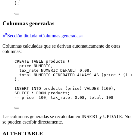
);
Columnas generadas
Sección titulada «Columnas generadas»
Columnas calculadas que se derivan automaticamente de otras
columnas:
CREATE
TABLE
products
 (
price 
NUMERIC
,
tax_rate 
NUMERIC
DEFAULT
0
.
08
,
total 
NUMERIC
GENERATED
ALWAYS
AS
 (price 
*
 (
1
+
 
);
INSERT INTO
 products (price) 
VALUES
 (
100
);
SELECT
*
FROM
 products;
-- price: 100, tax_rate: 0.08, total: 108
Las columnas generadas se recalculan en INSERT y UPDATE. No
se pueden escribir directamente.
ALTER TABLE