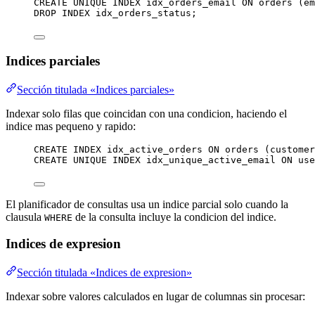
CREATE
UNIQUE INDEX
idx_orders_email
ON
 orders (em
DROP
INDEX
 idx_orders_status;
Indices parciales
Sección titulada «Indices parciales»
Indexar solo filas que coincidan con una condicion, haciendo el
indice mas pequeno y rapido:
CREATE
INDEX
idx_active_orders
ON
 orders (customer
CREATE
UNIQUE INDEX
idx_unique_active_email
ON
 use
El planificador de consultas usa un indice parcial solo cuando la
clausula
de la consulta incluye la condicion del indice.
WHERE
Indices de expresion
Sección titulada «Indices de expresion»
Indexar sobre valores calculados en lugar de columnas sin procesar: