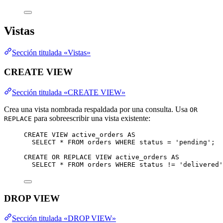
Vistas
Sección titulada «Vistas»
CREATE VIEW
Sección titulada «CREATE VIEW»
Crea una vista nombrada respaldada por una consulta. Usa
OR
para sobreescribir una vista existente:
REPLACE
CREATE
VIEW
active_orders
AS
SELECT
*
FROM
 orders 
WHERE
status
=
'
pending
'
;
CREATE OR REPLACE
VIEW
active_orders
AS
SELECT
*
FROM
 orders 
WHERE
status
!=
'
delivered
'
DROP VIEW
Sección titulada «DROP VIEW»