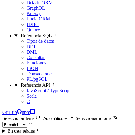
Drizzle ORM
GraphQL
Knex.js
Lucid ORM
JDBC
Quarry
Referencia SQL
Tipos de datos
DDL
DML
Consultas
Funciones
JSON
Transacciones
PL/pgSQL
Referencia API
JavaScript / TypeScript
Scala
C
GitHub
npm
Seleccionar tema
Seleccionar idioma
En esta página