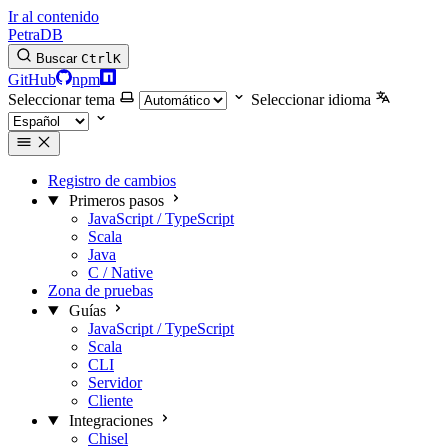
Ir al contenido
PetraDB
Buscar
Ctrl
K
GitHub
npm
Seleccionar tema
Seleccionar idioma
Registro de cambios
Primeros pasos
JavaScript / TypeScript
Scala
Java
C / Native
Zona de pruebas
Guías
JavaScript / TypeScript
Scala
CLI
Servidor
Cliente
Integraciones
Chisel