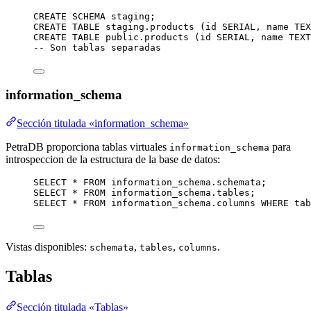
CREATE
SCHEMA
staging
;
CREATE
TABLE
staging
.products (id 
SERIAL
, 
name
TEX
CREATE
TABLE
public
.products (id 
SERIAL
, 
name
TEXT
-- Son tablas separadas
information_schema
Sección titulada «information_schema»
PetraDB proporciona tablas virtuales
para
information_schema
introspeccion de la estructura de la base de datos:
SELECT
*
FROM
information_schema
.
schemata
;
SELECT
*
FROM
information_schema
.
tables
;
SELECT
*
FROM
information_schema
.
columns
WHERE
 tab
Vistas disponibles:
,
,
.
schemata
tables
columns
Tablas
Sección titulada «Tablas»