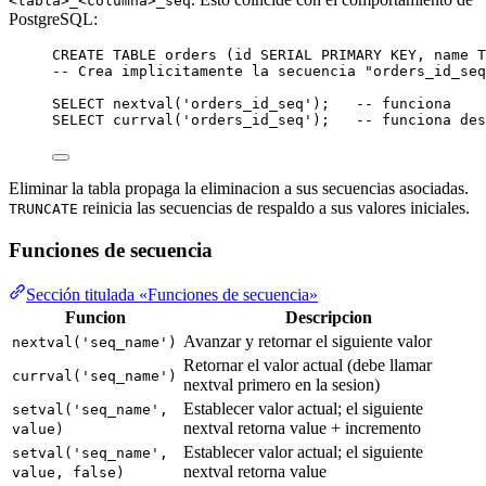
<tabla>_<columna>_seq
PostgreSQL:
CREATE
TABLE
orders
 (id 
SERIAL
PRIMARY KEY
, 
name
T
-- Crea implicitamente la secuencia "orders_id_seq
SELECT
 nextval(
'
orders_id_seq
'
);   
-- funciona
SELECT
 currval(
'
orders_id_seq
'
);   
-- funciona des
Eliminar la tabla propaga la eliminacion a sus secuencias asociadas.
reinicia las secuencias de respaldo a sus valores iniciales.
TRUNCATE
Funciones de secuencia
Sección titulada «Funciones de secuencia»
Funcion
Descripcion
Avanzar y retornar el siguiente valor
nextval('seq_name')
Retornar el valor actual (debe llamar
currval('seq_name')
nextval primero en la sesion)
Establecer valor actual; el siguiente
setval('seq_name',
nextval retorna value + incremento
value)
Establecer valor actual; el siguiente
setval('seq_name',
nextval retorna value
value, false)