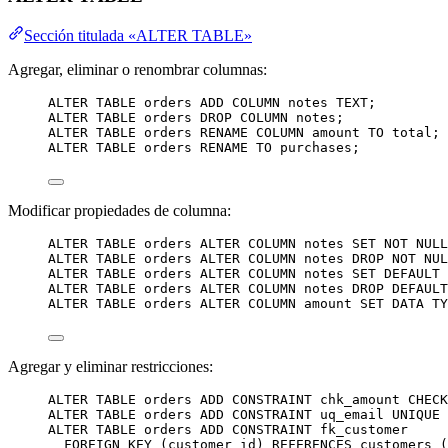
Sección titulada «ALTER TABLE»
Agregar, eliminar o renombrar columnas:
ALTER
TABLE
 orders 
ADD
 COLUMN notes 
TEXT
;
ALTER
TABLE
 orders 
DROP
 COLUMN notes;
ALTER
TABLE
 orders RENAME COLUMN amount 
TO
 total;
ALTER
TABLE
 orders RENAME 
TO
 purchases;
Modificar propiedades de columna:
ALTER
TABLE
 orders 
ALTER
 COLUMN notes 
SET
NOT NULL
ALTER
TABLE
 orders 
ALTER
 COLUMN notes 
DROP
NOT NUL
ALTER
TABLE
 orders 
ALTER
 COLUMN notes 
SET
DEFAULT
ALTER
TABLE
 orders 
ALTER
 COLUMN notes 
DROP
DEFAULT
ALTER
TABLE
 orders 
ALTER
 COLUMN amount 
SET
DATA
TY
Agregar y eliminar restricciones:
ALTER
TABLE
 orders 
ADD
CONSTRAINT
 chk_amount 
CHECK
ALTER
TABLE
 orders 
ADD
CONSTRAINT
 uq_email 
UNIQUE
 
ALTER
TABLE
 orders 
ADD
CONSTRAINT
 fk_customer
FOREIGN KEY
 (customer_id) 
REFERENCES
 customers (