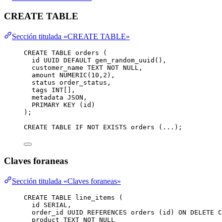
CREATE TABLE
Sección titulada «CREATE TABLE»
CREATE
TABLE
orders
 (
id UUID 
DEFAULT
 gen_random_uuid(),
customer_name 
TEXT
NOT NULL
,
amount 
NUMERIC
(
10
,
2
),
status
 order_status,
tags 
INT
[],
metadata 
JSON
,
PRIMARY KEY
 (id)
);
CREATE
TABLE
IF
NOT
EXISTS
 orders (...);
Claves foraneas
Sección titulada «Claves foraneas»
CREATE
TABLE
line_items
 (
id 
SERIAL
,
order_id UUID 
REFERENCES
 orders (id) 
ON DELETE C
product 
TEXT
NOT NULL