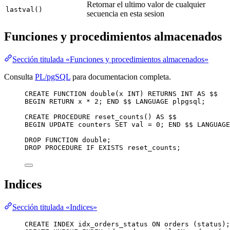
Retornar el ultimo valor de cualquier
lastval()
secuencia en esta sesion
Funciones y procedimientos almacenados
Sección titulada «Funciones y procedimientos almacenados»
Consulta
PL/pgSQL
para documentacion completa.
CREATE
FUNCTION
double
(x 
INT
) 
RETURNS
INT
AS
 $$
BEGIN
RETURN
 x 
*
2
; 
END
 $$ 
LANGUAGE
 plpgsql;
CREATE
PROCEDURE
 reset_counts() 
AS
 $$
BEGIN
UPDATE
 counters 
SET
 val 
=
0
; 
END
 $$ 
LANGUAGE
DROP
FUNCTION
 double;
DROP
PROCEDURE
IF
EXISTS
 reset_counts;
Indices
Sección titulada «Indices»
CREATE
INDEX
idx_orders_status
ON
 orders (
status
);