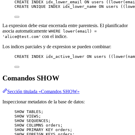
CREATE
INDEX
idx_lower_email
ON
 users ((
lower
(emai
CREATE
UNIQUE INDEX
idx_lower_name
ON
 users ((
lowe
La expresion debe estar encerrada entre parentesis. El planificador
asocia automaticamente
WHERE lower(email) =
con el indice.
'alice@test.com'
Los indices parciales y de expresion se pueden combinar:
CREATE
INDEX
idx_active_lower
ON
 users ((
lower
(
nam
Comandos SHOW
Sección titulada «Comandos SHOW»
Inspeccionar metadatos de la base de datos:
SHOW TABLES;
SHOW VIEWS;
SHOW SEQUENCES;
SHOW COLUMNS orders;
SHOW 
PRIMARY KEY
 orders;
SHOW FOREIGN KEYS orders;