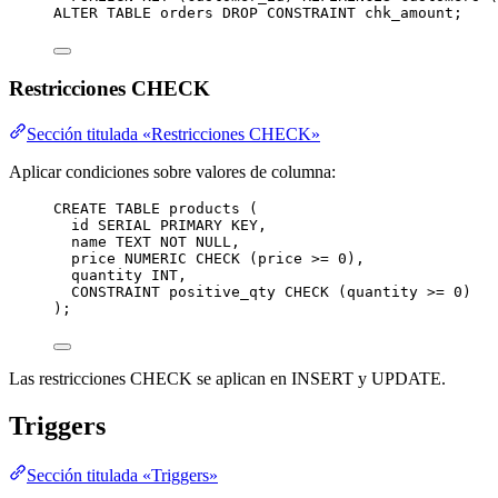
ALTER
TABLE
 orders 
DROP
CONSTRAINT
 chk_amount;
Restricciones CHECK
Sección titulada «Restricciones CHECK»
Aplicar condiciones sobre valores de columna:
CREATE
TABLE
products
 (
id 
SERIAL
PRIMARY KEY
,
name
TEXT
NOT NULL
,
price 
NUMERIC
CHECK
 (price 
>=
0
),
quantity 
INT
,
CONSTRAINT
 positive_qty 
CHECK
 (quantity 
>=
0
)
);
Las restricciones CHECK se aplican en INSERT y UPDATE.
Triggers
Sección titulada «Triggers»