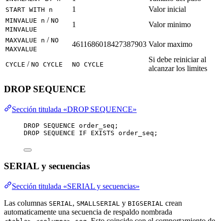
1
Valor inicial
START WITH n
/
MINVALUE n
NO
1
Valor minimo
MINVALUE
/
MAXVALUE n
NO
4611686018427387903
Valor maximo
MAXVALUE
Si debe reiniciar al
/
CYCLE
NO CYCLE
NO CYCLE
alcanzar los limites
DROP SEQUENCE
Sección titulada «DROP SEQUENCE»
DROP
SEQUENCE
 order_seq;
DROP
SEQUENCE
IF
EXISTS
 order_seq;
SERIAL y secuencias
Sección titulada «SERIAL y secuencias»
Las columnas
,
y
crean
SERIAL
SMALLSERIAL
BIGSERIAL
automaticamente una secuencia de respaldo nombrada
. Esto coincide con el comportamiento de