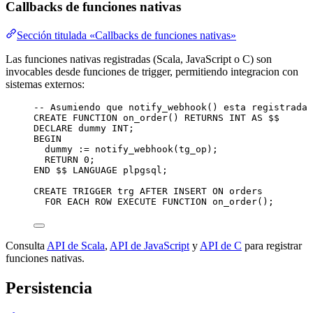
Callbacks de funciones nativas
Sección titulada «Callbacks de funciones nativas»
Las funciones nativas registradas (Scala, JavaScript o C) son
invocables desde funciones de trigger, permitiendo integracion con
sistemas externos:
-- Asumiendo que notify_webhook() esta registrada 
CREATE
FUNCTION
on_order
() 
RETURNS
INT
AS
 $$
DECLARE
 dummy 
INT
;
BEGIN
dummy :
=
 notify_webhook(tg_op);
RETURN
0
;
END
 $$ 
LANGUAGE
 plpgsql;
CREATE
TRIGGER
trg
AFTER
INSERT
ON
 orders
FOR
 EACH 
ROW
EXECUTE
FUNCTION
 on_order();
Consulta
API de Scala
,
API de JavaScript
y
API de C
para registrar
funciones nativas.
Persistencia