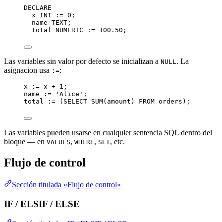
DECLARE
x 
INT
 :
=
0
;
name
TEXT
;
total 
NUMERIC
 :
=
100
.
50
;
Las variables sin valor por defecto se inicializan a
. La
NULL
asignacion usa
:
:=
x :
=
 x 
+
1
;
name
 :
=
'
Alice
'
;
total :
=
 (
SELECT
SUM
(amount) 
FROM
 orders);
Las variables pueden usarse en cualquier sentencia SQL dentro del
bloque — en
,
,
, etc.
VALUES
WHERE
SET
Flujo de control
Sección titulada «Flujo de control»
IF / ELSIF / ELSE