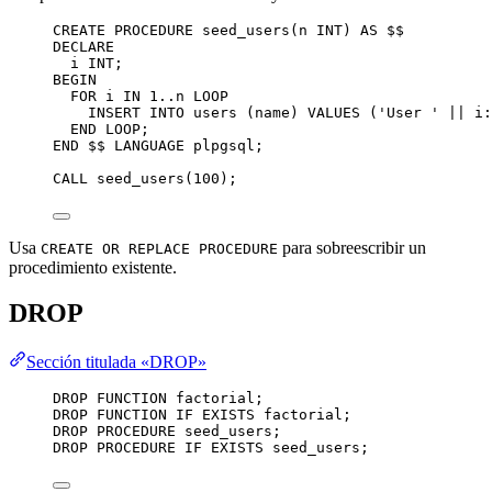
CREATE
PROCEDURE
 seed_users(n 
INT
) 
AS
 $$
DECLARE
i 
INT
;
BEGIN
FOR
 i 
IN
1
..n 
LOOP
INSERT INTO
 users (
name
) 
VALUES
 (
'
User 
'
||
 i:
END
LOOP
;
END
 $$ 
LANGUAGE
 plpgsql;
CALL
 seed_users(
100
);
Usa
para sobreescribir un
CREATE OR REPLACE PROCEDURE
procedimiento existente.
DROP
Sección titulada «DROP»
DROP
FUNCTION
 factorial;
DROP
FUNCTION
IF
EXISTS
 factorial;
DROP
PROCEDURE
 seed_users;
DROP
PROCEDURE
IF
EXISTS
 seed_users;