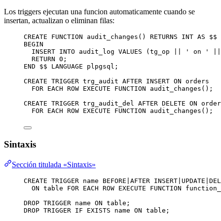
Los triggers ejecutan una funcion automaticamente cuando se
insertan, actualizan o eliminan filas:
CREATE
FUNCTION
audit_changes
() 
RETURNS
INT
AS
 $$
BEGIN
INSERT INTO
 audit_log 
VALUES
 (tg_op 
||
'
 on 
'
||
RETURN
0
;
END
 $$ 
LANGUAGE
 plpgsql;
CREATE
TRIGGER
trg_audit
AFTER
INSERT
ON
 orders
FOR
 EACH 
ROW
EXECUTE
FUNCTION
 audit_changes();
CREATE
TRIGGER
trg_audit_del
AFTER
DELETE
ON
 order
FOR
 EACH 
ROW
EXECUTE
FUNCTION
 audit_changes();
Sintaxis
Sección titulada «Sintaxis»
CREATE
TRIGGER
name
BEFORE
|
AFTER
INSERT
|
UPDATE
|
DEL
ON
table
FOR
 EACH 
ROW
EXECUTE
FUNCTION
 function_
DROP
TRIGGER
name
ON
table
;
DROP
TRIGGER
IF
EXISTS
name
ON
table
;