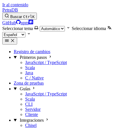
Ir al contenido
PetraDB
Buscar
Ctrl
K
GitHub
npm
Seleccionar tema
Seleccionar idioma
Registro de cambios
Primeros pasos
JavaScript / TypeScript
Scala
Java
C / Native
Zona de pruebas
Guías
JavaScript / TypeScript
Scala
CLI
Servidor
Cliente
Integraciones
Chisel