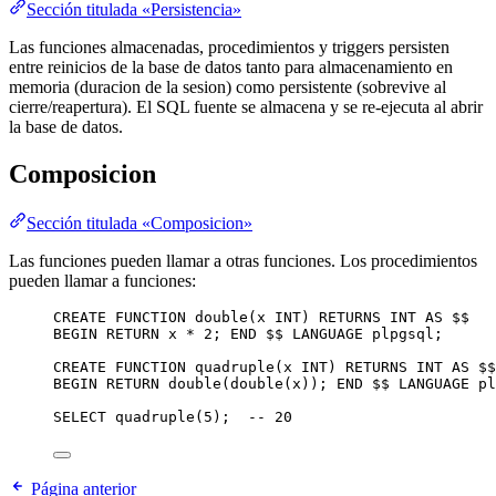
Sección titulada «Persistencia»
Las funciones almacenadas, procedimientos y triggers persisten
entre reinicios de la base de datos tanto para almacenamiento en
memoria (duracion de la sesion) como persistente (sobrevive al
cierre/reapertura). El SQL fuente se almacena y se re-ejecuta al abrir
la base de datos.
Composicion
Sección titulada «Composicion»
Las funciones pueden llamar a otras funciones. Los procedimientos
pueden llamar a funciones:
CREATE
FUNCTION
double
(x 
INT
) 
RETURNS
INT
AS
 $$
BEGIN
RETURN
 x 
*
2
; 
END
 $$ 
LANGUAGE
 plpgsql;
CREATE
FUNCTION
quadruple
(x 
INT
) 
RETURNS
INT
AS
 $$
BEGIN
RETURN
 double(double(x)); 
END
 $$ 
LANGUAGE
 pl
SELECT
 quadruple(
5
);  
-- 20
Página anterior