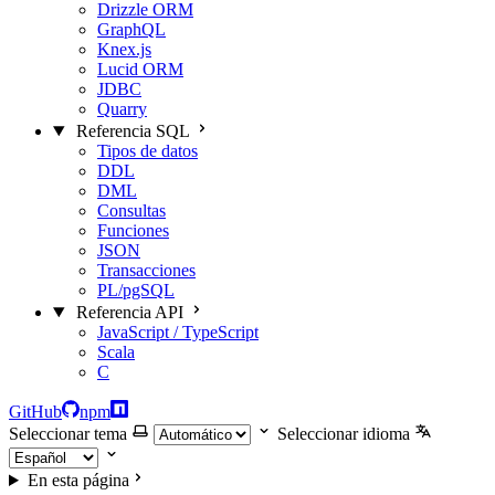
Drizzle ORM
GraphQL
Knex.js
Lucid ORM
JDBC
Quarry
Referencia SQL
Tipos de datos
DDL
DML
Consultas
Funciones
JSON
Transacciones
PL/pgSQL
Referencia API
JavaScript / TypeScript
Scala
C
GitHub
npm
Seleccionar tema
Seleccionar idioma
En esta página