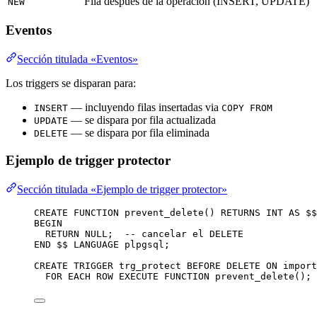
Fila despues de la operacion (INSERT, UPDATE)
NEW
Eventos
Sección titulada «Eventos»
Los triggers se disparan para:
— incluyendo filas insertadas via
INSERT
COPY FROM
— se dispara por fila actualizada
UPDATE
— se dispara por fila eliminada
DELETE
Ejemplo de trigger protector
Sección titulada «Ejemplo de trigger protector»
CREATE
FUNCTION
prevent_delete
() 
RETURNS
INT
AS
 $$
BEGIN
RETURN
NULL
;  
-- cancelar el DELETE
END
 $$ 
LANGUAGE
 plpgsql;
CREATE
TRIGGER
trg_protect
BEFORE
DELETE
ON
 import
FOR
 EACH 
ROW
EXECUTE
FUNCTION
 prevent_delete();