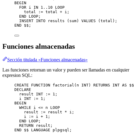
BEGIN
FOR
 i 
IN
1
..
10
LOOP
total :
=
 total 
+
 i;
END
LOOP
;
INSERT INTO
 results (sum) 
VALUES
 (total);
END
 $$;
Funciones almacenadas
Sección titulada «Funciones almacenadas»
Las funciones retornan un valor y pueden ser llamadas en cualquier
expresion SQL:
CREATE
FUNCTION
factorial
(n 
INT
) 
RETURNS
INT
AS
 $$
DECLARE
result 
INT
 :
=
1
;
i 
INT
 :
=
1
;
BEGIN
WHILE
 i 
<=
 n 
LOOP
result :
=
 result 
*
 i;
i :
=
 i 
+
1
;
END
LOOP
;
RETURN
 result;
END
 $$ 
LANGUAGE
 plpgsql;