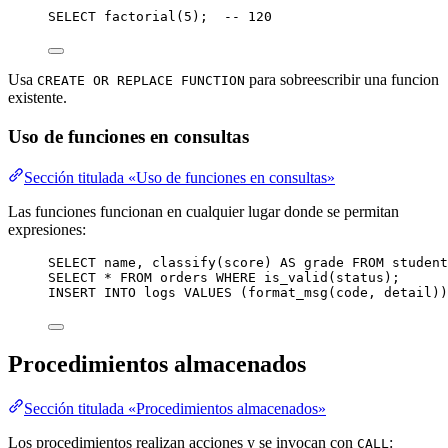
SELECT
 factorial(
5
);  
-- 120
Usa
para sobreescribir una funcion
CREATE OR REPLACE FUNCTION
existente.
Uso de funciones en consultas
Sección titulada «Uso de funciones en consultas»
Las funciones funcionan en cualquier lugar donde se permitan
expresiones:
SELECT
name
, classify(score) 
AS
 grade 
FROM
 student
SELECT
*
FROM
 orders 
WHERE
 is_valid(
status
);
INSERT INTO
 logs 
VALUES
 (format_msg(code, detail))
Procedimientos almacenados
Sección titulada «Procedimientos almacenados»
Los procedimientos realizan acciones y se invocan con
:
CALL