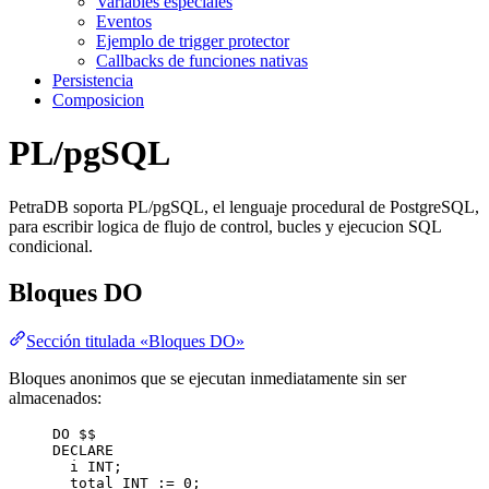
Variables especiales
Eventos
Ejemplo de trigger protector
Callbacks de funciones nativas
Persistencia
Composicion
PL/pgSQL
PetraDB soporta PL/pgSQL, el lenguaje procedural de PostgreSQL,
para escribir logica de flujo de control, bucles y ejecucion SQL
condicional.
Bloques DO
Sección titulada «Bloques DO»
Bloques anonimos que se ejecutan inmediatamente sin ser
almacenados:
DO $$
DECLARE
i 
INT
;
total 
INT
 :
=
0
;