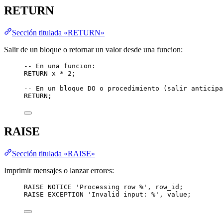
RETURN
Sección titulada «RETURN»
Salir de un bloque o retornar un valor desde una funcion:
-- En una funcion:
RETURN
 x 
*
2
;
-- En un bloque DO o procedimiento (salir anticipa
RETURN
;
RAISE
Sección titulada «RAISE»
Imprimir mensajes o lanzar errores:
RAISE NOTICE 
'
Processing row %
'
, row_id;
RAISE EXCEPTION 
'
Invalid input: %
'
, 
value
;