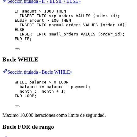
Sección titulada «IF / ELSIF / ELSE»
IF
 amount 
>
1000
THEN
INSERT INTO
 vip_orders 
VALUES
 (order_id);
ELSIF amount 
>
100
THEN
INSERT INTO
 normal_orders 
VALUES
 (order_id);
ELSE
INSERT INTO
 small_orders 
VALUES
 (order_id);
END
IF
;
Bucle WHILE
Sección titulada «Bucle WHILE»
WHILE
 balance 
>
0
LOOP
balance :
=
 balance 
-
 payment;
month
 :
=
month
+
1
;
END
LOOP
;
Maximo 10,000 iteraciones como limite de seguridad.
Bucle FOR de rango