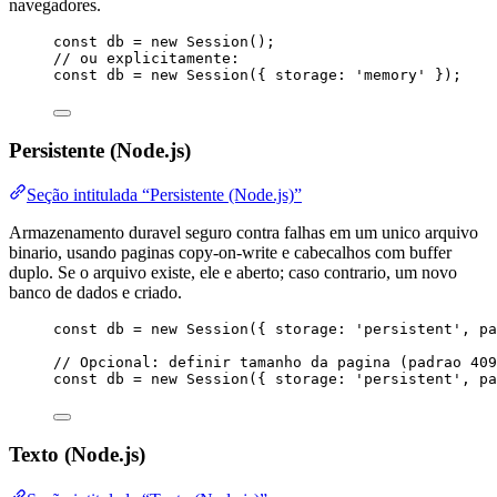
navegadores.
const 
db
 = 
new
Session
();
// ou explicitamente:
const 
db
 = 
new
Session
(
{ storage: 
'
memory
'
 }
);
Persistente (Node.js)
Seção intitulada “Persistente (Node.js)”
Armazenamento duravel seguro contra falhas em um unico arquivo
binario, usando paginas copy-on-write e cabecalhos com buffer
duplo. Se o arquivo existe, ele e aberto; caso contrario, um novo
banco de dados e criado.
const 
db
 = 
new
Session
(
{ storage: 
'
persistent
'
, pa
// Opcional: definir tamanho da pagina (padrao 409
const 
db
 = 
new
Session
(
{ storage: 
'
persistent
'
, pa
Texto (Node.js)