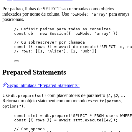
Por padrao, linhas de SELECT sao retornadas como objetos
indexados por nome de coluna. Use
para arrays
rowMode: 'array'
posicionais.
// Definir padrao para todas as consultas
const 
db
 = 
new
Session
(
{ rowMode: 
'
array
'
 }
);
// Ou sobrescrever por chamada
const [{ 
rows
 }] = await 
db
.
execute
(
'
SELECT id, na
// rows: [[1, 'Alice'], [2, 'Bob']]
Prepared Statements
Seção intitulada “Prepared Statements”
Use
com placeholders de parametro
,
, …
db.prepare(sql)
$1
$2
Retorna um objeto statement com um metodo
execute(params,
.
options?)
const 
stmt
 = 
db
.
prepare
(
'
SELECT * FROM users WHERE
const [{ 
rows
 }] = await 
stmt
.
execute
([
42
]);
// Com opcoes