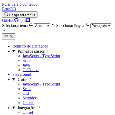
Pular para o conteúdo
PetraDB
Pesquisar
Ctrl
K
GitHub
npm
Selecionar tema
Selecionar língua
Registro de alterações
Primeiros passos
JavaScript / TypeScript
Scala
Java
C / Native
Playground
Guias
JavaScript / TypeScript
Scala
CLI
Servidor
Cliente
Integrações
Chisel