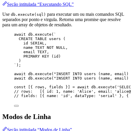
Seção intitulada “Executando SQL”
Use
para executar um ou mais comandos SQL
db.execute(sql)
separados por ponto e virgula. Retorna uma promise que resolve
para um array de objetos de resultado.
await
db
.
execute
(
`
CREATE TABLE users (
id SERIAL,
name TEXT NOT NULL,
email TEXT,
PRIMARY KEY (id)
)
`
);
await
db
.
execute
(
"
INSERT INTO users (name, email) 
await
db
.
execute
(
"
INSERT INTO users (name, email) 
const [{ 
rows
, 
fields
 }] = await 
db
.
execute
(
'
SELEC
// rows:   [{ id: 1, name: 'Alice', email: 'alice@
// fields: [{ name: 'id', dataType: 'serial' }, { 
Modos de Linha
Seção intitulada “Modos de Linha”