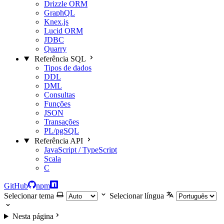
Drizzle ORM
GraphQL
Knex.js
Lucid ORM
JDBC
Quarry
Referência SQL
Tipos de dados
DDL
DML
Consultas
Funções
JSON
Transações
PL/pgSQL
Referência API
JavaScript / TypeScript
Scala
C
GitHub
npm
Selecionar tema
Selecionar língua
Nesta página