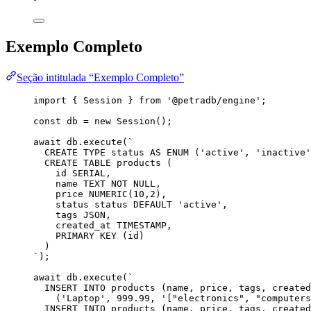
Exemplo Completo
Seção intitulada “Exemplo Completo”
import
 { Session } 
from
'
@petradb/engine
'
;
const 
db
 = 
new
Session
();
await
db
.
execute
(
`
CREATE TYPE status AS ENUM ('active', 'inactive'
CREATE TABLE products (
id SERIAL,
name TEXT NOT NULL,
price NUMERIC(10,2),
status status DEFAULT 'active',
tags JSON,
created_at TIMESTAMP,
PRIMARY KEY (id)
)
`
);
await
db
.
execute
(
`
INSERT INTO products (name, price, tags, created
('Laptop', 999.99, '["electronics", "computers
INSERT INTO products (name, price, tags, created