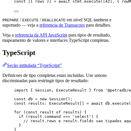
const [{ 
rows
 }] = await 
stmt
.
execute
([
42
]
, { rowM
/
/
em nivel SQL tambem e
PREPARE
EXECUTE
DEALLOCATE
suportado — veja a
referencia de Transacoes
para detalhes.
Veja a
referencia da API JavaScript
para tipos de resultado,
mapeamento de valores e interfaces TypeScript completas.
TypeScript
Seção intitulada “TypeScript”
Definicoes de tipo completas estao incluidas. Use unions
discriminadas para restringir tipos de resultado:
import
 { Session, ExecuteResult } 
from
'
@petradb/e
const 
db
 = 
new
Session
();
const 
results
:
ExecuteResult
[]
 = await 
db
.
execute
(
for
 (
const 
result
of
 results) {
if
 (result
.
command
===
'
select
'
) {
// result.rows e result.fields sao tipados aqu
}
}