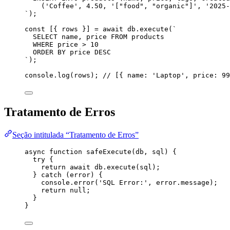
('Coffee', 4.50, '["food", "organic"]', '2025-
`
);
const [{ 
rows
 }] = await 
db
.
execute
(
`
SELECT name, price FROM products
WHERE price > 10
ORDER BY price DESC
`
);
console
.
log
(
rows
); 
// [{ name: 'Laptop', price: 99
Tratamento de Erros
Seção intitulada “Tratamento de Erros”
async
function
safeExecute
(
db
, 
sql
)
 {
try
 {
return
await
db
.
execute
(
sql
);
} 
catch
 (
error
) {
console
.
error
(
'
SQL Error:
'
,
error
.
message
);
return
null
;
}
}