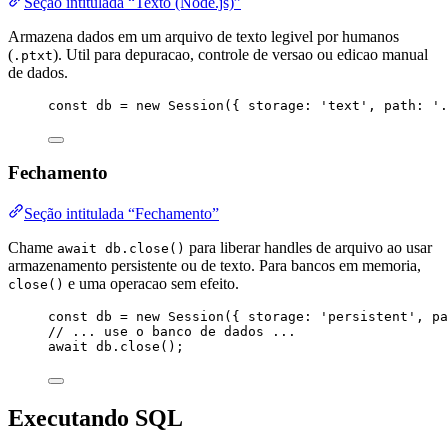
Seção intitulada “Texto (Node.js)”
Armazena dados em um arquivo de texto legivel por humanos
(
). Util para depuracao, controle de versao ou edicao manual
.ptxt
de dados.
const 
db
 = 
new
Session
(
{ storage: 
'
text
'
, path: 
'
.
Fechamento
Seção intitulada “Fechamento”
Chame
para liberar handles de arquivo ao usar
await db.close()
armazenamento persistente ou de texto. Para bancos em memoria,
e uma operacao sem efeito.
close()
const 
db
 = 
new
Session
(
{ storage: 
'
persistent
'
, pa
// ... use o banco de dados ...
await
db
.
close
();
Executando SQL