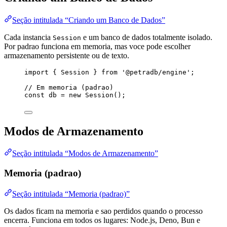
Seção intitulada “Criando um Banco de Dados”
Cada instancia
e um banco de dados totalmente isolado.
Session
Por padrao funciona em memoria, mas voce pode escolher
armazenamento persistente ou de texto.
import
 { Session } 
from
'
@petradb/engine
'
;
// Em memoria (padrao)
const 
db
 = 
new
Session
();
Modos de Armazenamento
Seção intitulada “Modos de Armazenamento”
Memoria (padrao)
Seção intitulada “Memoria (padrao)”
Os dados ficam na memoria e sao perdidos quando o processo
encerra. Funciona em todos os lugares: Node.js, Deno, Bun e