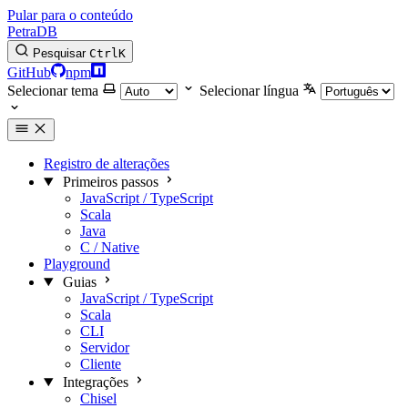
Pular para o conteúdo
PetraDB
Pesquisar
Ctrl
K
GitHub
npm
Selecionar tema
Selecionar língua
Registro de alterações
Primeiros passos
JavaScript / TypeScript
Scala
Java
C / Native
Playground
Guias
JavaScript / TypeScript
Scala
CLI
Servidor
Cliente
Integrações
Chisel