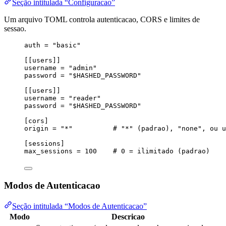
Seção intitulada “Configuracao”
Um arquivo TOML controla autenticacao, CORS e limites de
sessao.
auth
 = 
"
basic
"
[[users]]
username
 = 
"
admin
"
password
 = 
"
$HASHED_PASSWORD
"
[[users]]
username
 = 
"
reader
"
password
 = 
"
$HASHED_PASSWORD
"
[cors]
origin
 = 
"
*
"
# "*" (padrao), "none", ou u
[sessions]
max_sessions
 = 
100
# 0 = ilimitado (padrao)
Modos de Autenticacao
Seção intitulada “Modos de Autenticacao”
Modo
Descricao