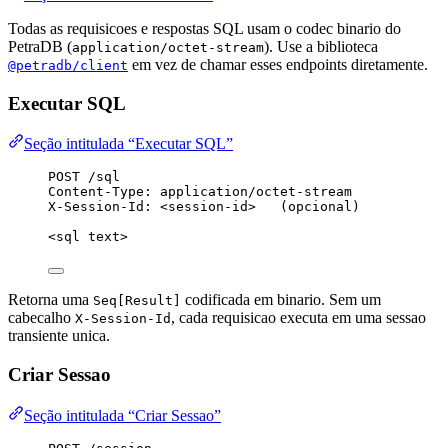
Todas as requisicoes e respostas SQL usam o codec binario do
PetraDB (
). Use a biblioteca
application/octet-stream
em vez de chamar esses endpoints diretamente.
@petradb/client
Executar SQL
Seção intitulada “Executar SQL”
POST /sql
Content-Type: application/octet-stream
X-Session-Id: <session-id>   (opcional)
<sql text>
Retorna uma
codificada em binario. Sem um
Seq[Result]
cabecalho
, cada requisicao executa em uma sessao
X-Session-Id
transiente unica.
Criar Sessao
Seção intitulada “Criar Sessao”