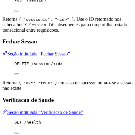
POST /session
Retorna
. Use o ID retornado nos
{ "sessionId": "<id>" }
cabecalhos
subsequentes para compartilhar estado
X-Session-Id
transacional entre requisicoes.
Fechar Sessao
Seção intitulada “Fechar Sessao”
DELETE /session/<id>
Retorna
em caso de sucesso, ou
se a sessao
{ "ok": "true" }
404
nao existe.
Verificacao de Saude
Seção intitulada “Verificacao de Saude”
GET /health