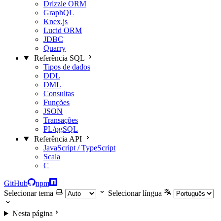
Drizzle ORM
GraphQL
Knex.js
Lucid ORM
JDBC
Quarry
Referência SQL
Tipos de dados
DDL
DML
Consultas
Funções
JSON
Transações
PL/pgSQL
Referência API
JavaScript / TypeScript
Scala
C
GitHub
npm
Selecionar tema
Selecionar língua
Nesta página