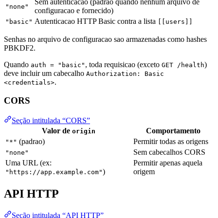
Sem autenticacao (padrao quando nenhum arquivo de
"none"
configuracao e fornecido)
Autenticacao HTTP Basic contra a lista
"basic"
[[users]]
Senhas no arquivo de configuracao sao armazenadas como hashes
PBKDF2.
Quando
, toda requisicao (exceto
)
auth = "basic"
GET /health
deve incluir um cabecalho
Authorization: Basic
.
<credentials>
CORS
Seção intitulada “CORS”
Valor de
Comportamento
origin
(padrao)
Permitir todas as origens
"*"
Sem cabecalhos CORS
"none"
Uma URL (ex:
Permitir apenas aquela
)
origem
"https://app.example.com"
API HTTP
Seção intitulada “API HTTP”