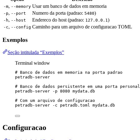
,
Usar um banco de dados em memoria
-m
--memory
,
Numero da porta (padrao:
)
-p
--port
5480
,
Endereco do host (padrao:
)
-h
--host
127.0.0.1
,
Caminho para um arquivo de configuracao TOML
-c
--config
Exemplos
Seção intitulada “Exemplos”
Terminal window
# Banco de dados em memoria na porta padrao
petradb-server
# Banco de dados persistente em uma porta personal
petradb-server
-p
8080
mydata.db
# Com um arquivo de configuracao
petradb-server
-c
petradb.toml
mydata.db
Configuracao