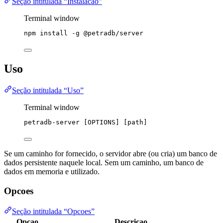
Seção intitulada “Instalacao”
Terminal window
npm
install
-g
@petradb/server
Uso
Seção intitulada “Uso”
Terminal window
petradb-server
 [OPTIONS] [path]
Se um caminho for fornecido, o servidor abre (ou cria) um banco de
dados persistente naquele local. Sem um caminho, um banco de
dados em memoria e utilizado.
Opcoes
Seção intitulada “Opcoes”
Opcao
Descricao