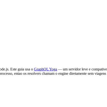
e.js. Este guia usa o
GraphQL Yoga
— um servidor leve e compative
ocesso, entao os resolvers chamam o engine diretamente sem viagens de