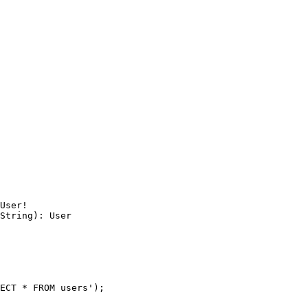
User!
String): User
ECT * FROM users
'
)
;