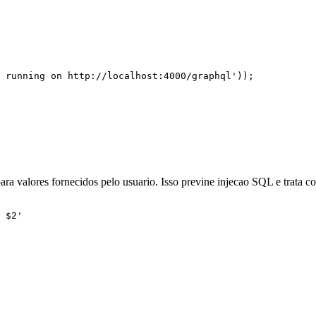
 running on http://localhost:4000/graphql
'
));
ara valores fornecidos pelo usuario. Isso previne injecao SQL e trata 
 $2
'