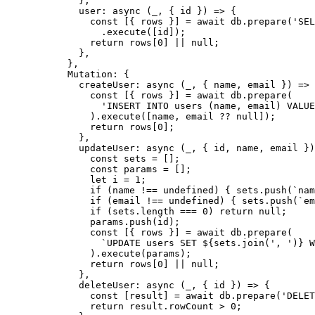
},
user
: async 
(
_
, { 
id
 }
)
 => {
const [{ 
rows
 }] = await 
db
.
prepare
(
'
SEL
.
execute
([
id
])
;
return 
rows
[
0
]
 || 
null
;
},
},
Mutation: {
createUser
: async 
(
_
, { 
name
, 
email
 }
)
 => 
const [{ 
rows
 }] = await 
db
.
prepare
(
'
INSERT INTO users (name, email) VALUE
)
.
execute
([
name
, 
email
??
null
])
;
return 
rows
[
0
]
;
},
updateUser
: async 
(
_
, { 
id
, 
name
, 
email
 }
)
const 
sets
 =
 []
;
const 
params
 =
 []
;
let 
i
 = 
1
;
if 
(
name
 !== 
undefined
)
 { 
sets
.
push
(
`
nam
if 
(
email
 !== 
undefined
)
 { 
sets
.
push
(
`
em
if 
(
sets
.
length
 === 
0
)
 return 
null
;
params
.
push
(
id
)
;
const [{ 
rows
 }] = await 
db
.
prepare
(
`
UPDATE users SET 
${
sets
.
join
(
'
, 
'
)
}
 W
)
.
execute
(
params
)
;
return 
rows
[
0
]
 || 
null
;
},
deleteUser
: async 
(
_
, { 
id
 }
)
 => {
const [
result
] = await 
db
.
prepare
(
'
DELET
return 
result
.
rowCount
 > 
0
;