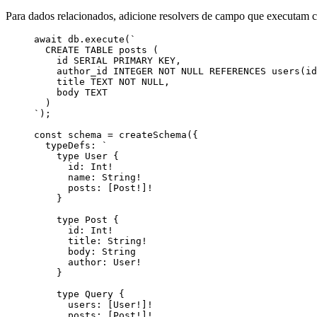
Para dados relacionados, adicione resolvers de campo que executam co
await
db
.
execute
(
`
CREATE TABLE posts (
id SERIAL PRIMARY KEY,
author_id INTEGER NOT NULL REFERENCES users(id
title TEXT NOT NULL,
body TEXT
)
`
);
const 
schema
 = 
createSchema
(
{
typeDefs: 
`
type User {
id: Int!
name: String!
posts: [Post!]!
}
type Post {
id: Int!
title: String!
body: String
author: User!
}
type Query {
users: [User!]!
posts: [Post!]!