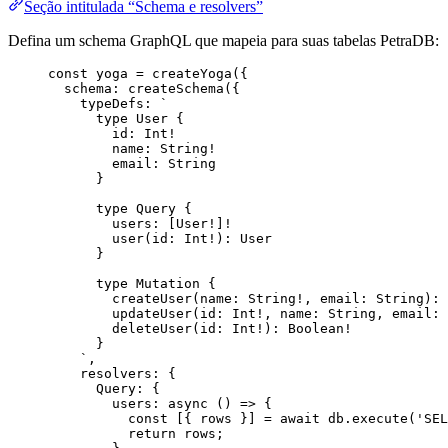
Seção intitulada “Schema e resolvers”
Defina um schema GraphQL que mapeia para suas tabelas PetraDB:
const 
yoga
 = 
createYoga
(
{
schema: 
createSchema
(
{
typeDefs: 
`
type User {
id: Int!
name: String!
email: String
}
type Query {
users: [User!]!
user(id: Int!): User
}
type Mutation {
createUser(name: String!, email: String): 
updateUser(id: Int!, name: String, email: 
deleteUser(id: Int!): Boolean!
}
`
,
resolvers: {
Query: {
users
: async 
()
 => {
const [{ 
rows
 }] = await 
db
.
execute
(
'
SEL
return 
rows
;