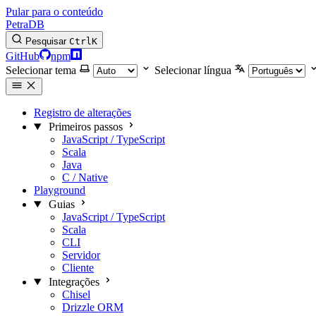
Pular para o conteúdo
PetraDB
Pesquisar
Ctrl
K
GitHub
npm
Selecionar tema
Selecionar língua
Registro de alterações
Primeiros passos
JavaScript / TypeScript
Scala
Java
C / Native
Playground
Guias
JavaScript / TypeScript
Scala
CLI
Servidor
Cliente
Integrações
Chisel
Drizzle ORM