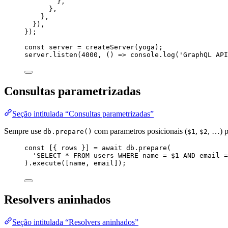
},
},
},
}
)
,
}
);
const 
server
 = 
createServer
(
yoga
);
server
.
listen
(
4000
, 
()
=>
console
.
log
(
'
GraphQL API
Consultas parametrizadas
Seção intitulada “Consultas parametrizadas”
Sempre use
com parametros posicionais (
,
, …) p
db.prepare()
$1
$2
const [{ 
rows
 }] = await 
db
.
prepare
(
'
SELECT * FROM users WHERE name = $1 AND email =
)
.
execute
([
name
, 
email
]);
Resolvers aninhados
Seção intitulada “Resolvers aninhados”