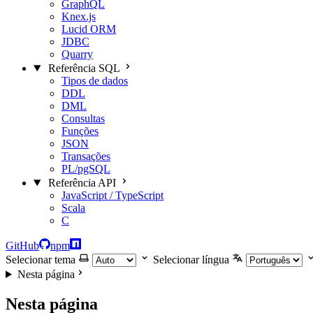
GraphQL
Knex.js
Lucid ORM
JDBC
Quarry
Referência SQL
Tipos de dados
DDL
DML
Consultas
Funções
JSON
Transações
PL/pgSQL
Referência API
JavaScript / TypeScript
Scala
C
GitHub
npm
Selecionar tema
Selecionar língua
Nesta página
Nesta página