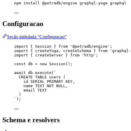
npm
install
@petradb/engine
graphql-yoga
graphql
Configuracao
Seção intitulada “Configuracao”
import
 { Session } 
from
'
@petradb/engine
'
;
import
 { createYoga, createSchema } 
from
'
graphql-
import
 { createServer } 
from
'
http
'
;
const 
db
 = 
new
Session
();
await
db
.
execute
(
`
CREATE TABLE users (
id SERIAL PRIMARY KEY,
name TEXT NOT NULL,
email TEXT
)
`
);
Schema e resolvers