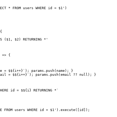
ECT * FROM users WHERE id = $1
'
)
{
S ($1, $2) RETURNING *
'
 => {
e = $
${
i
++
}
`
)
; 
params
.
push
(
name
)
; }
ail = $
${
i
++
}
`
)
; 
params
.
push
(
email
 ?? 
null
)
; }
HERE id = $
${
i
}
 RETURNING *
`
E FROM users WHERE id = $1
'
)
.
execute
([
id
])
;