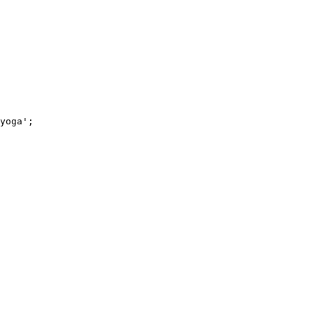
yoga
'
;