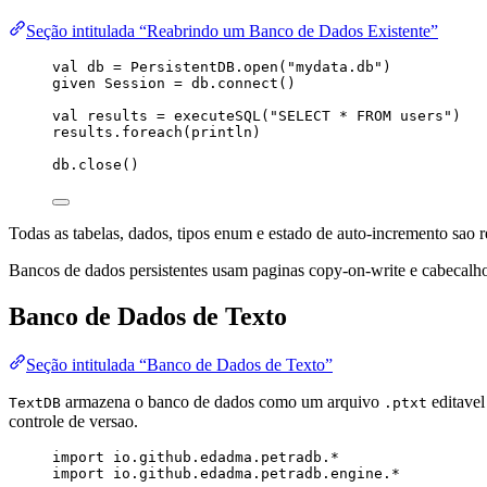
Seção intitulada “Reabrindo um Banco de Dados Existente”
val
db
=
PersistentDB
.open(
"
mydata.db
"
)
given
Session
=
 db.connect()
val
results
=
 executeSQL(
"
SELECT * FROM users
"
)
results.foreach(println)
db.close()
Todas as tabelas, dados, tipos enum e estado de auto-incremento sao re
Bancos de dados persistentes usam paginas copy-on-write e cabecalh
Banco de Dados de Texto
Seção intitulada “Banco de Dados de Texto”
armazena o banco de dados como um arquivo
editavel
TextDB
.ptxt
controle de versao.
import
 io.github.edadma.petradb.*
import
 io.github.edadma.petradb.engine.*