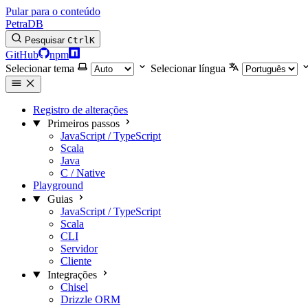
Pular para o conteúdo
PetraDB
Pesquisar
Ctrl
K
GitHub
npm
Selecionar tema
Selecionar língua
Registro de alterações
Primeiros passos
JavaScript / TypeScript
Scala
Java
C / Native
Playground
Guias
JavaScript / TypeScript
Scala
CLI
Servidor
Cliente
Integrações
Chisel
Drizzle ORM