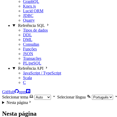
GraphQL
Knex.js
Lucid ORM
JDBC
Quarry
Referência SQL
Tipos de dados
DDL
DML
Consultas
Funções
JSON
Transações
PL/pgSQL
Referência API
JavaScript / TypeScript
Scala
C
GitHub
npm
Selecionar tema
Selecionar língua
Nesta página
Nesta página