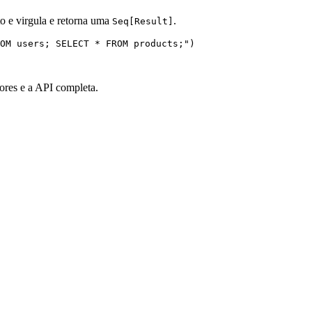
 e virgula e retorna uma
.
Seq[Result]
OM users; SELECT * FROM products;
"
)
lores e a API completa.