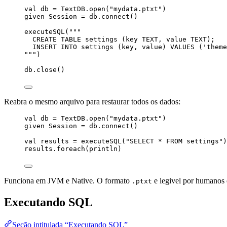
val
db
=
TextDB
.open(
"
mydata.ptxt
"
)
given
Session
=
 db.connect()
executeSQL(
"""
CREATE TABLE settings (key TEXT, value TEXT);
INSERT INTO settings (key, value) VALUES ('theme
"""
)
db.close()
Reabra o mesmo arquivo para restaurar todos os dados:
val
db
=
TextDB
.open(
"
mydata.ptxt
"
)
given
Session
=
 db.connect()
val
results
=
 executeSQL(
"
SELECT * FROM settings
"
)
results.foreach(println)
Funciona em JVM e Native. O formato
e legivel por humanos 
.ptxt
Executando SQL
Seção intitulada “Executando SQL”