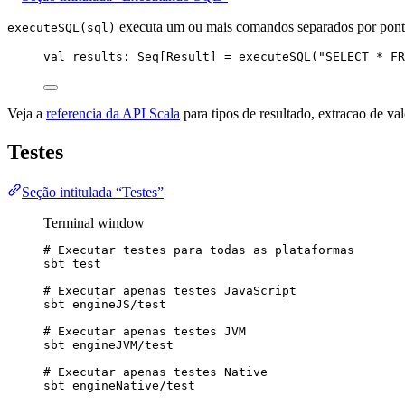
executa um ou mais comandos separados por ponto
executeSQL(sql)
val
results
:
Seq
[
Result
] 
=
 executeSQL(
"
SELECT * FR
Veja a
referencia da API Scala
para tipos de resultado, extracao de va
Testes
Seção intitulada “Testes”
Terminal window
# Executar testes para todas as plataformas
sbt
test
# Executar apenas testes JavaScript
sbt
engineJS/test
# Executar apenas testes JVM
sbt
engineJVM/test
# Executar apenas testes Native
sbt
engineNative/test