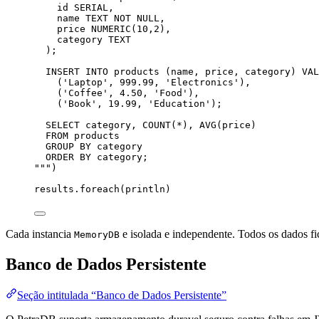
id SERIAL,
name TEXT NOT NULL,
price NUMERIC(10,2),
category TEXT
);
INSERT INTO products (name, price, category) VAL
('Laptop', 999.99, 'Electronics'),
('Coffee', 4.50, 'Food'),
('Book', 19.99, 'Education');
SELECT category, COUNT(*), AVG(price)
FROM products
GROUP BY category
ORDER BY category;
"""
)
results.foreach(println)
Cada instancia
e isolada e independente. Todos os dados f
MemoryDB
Banco de Dados Persistente
Seção intitulada “Banco de Dados Persistente”