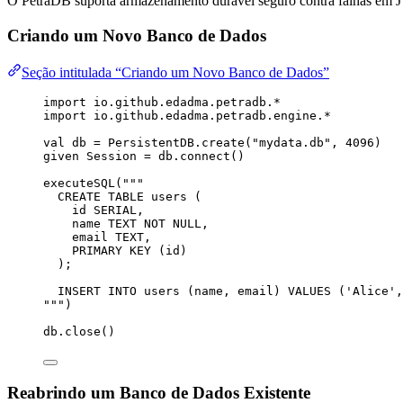
O PetraDB suporta armazenamento duravel seguro contra falhas em 
Criando um Novo Banco de Dados
Seção intitulada “Criando um Novo Banco de Dados”
import
 io.github.edadma.petradb.*
import
 io.github.edadma.petradb.engine.*
val
db
=
PersistentDB
.create(
"
mydata.db
"
, 
4096
)
given
Session
=
 db.connect()
executeSQL(
"""
CREATE TABLE users (
id SERIAL,
name TEXT NOT NULL,
email TEXT,
PRIMARY KEY (id)
);
INSERT INTO users (name, email) VALUES ('Alice',
"""
)
db.close()
Reabrindo um Banco de Dados Existente