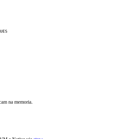
UES
icam na memoria.