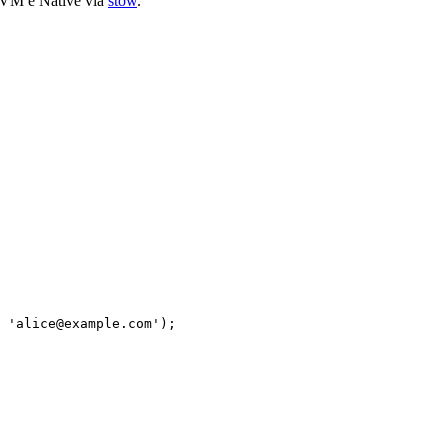
JVM e Native via
stow
.
 'alice@example.com');