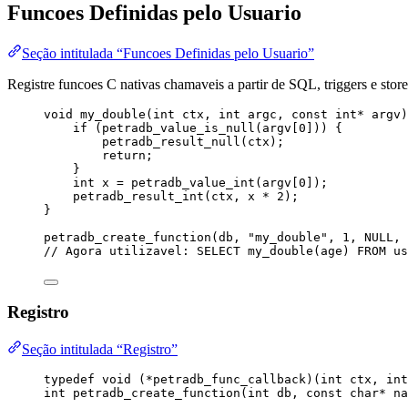
Funcoes Definidas pelo Usuario
Seção intitulada “Funcoes Definidas pelo Usuario”
Registre funcoes C nativas chamaveis a partir de SQL, triggers e stor
void
my_double
(
int
ctx
, 
int
argc
, 
const
int
*
argv
)
if
 (
petradb_value_is_null(
argv
[
0
])
) {
petradb_result_null(ctx)
;
return
;
}
int
 x 
=
petradb_value_int(
argv
[
0
])
;
petradb_result_int(ctx, x 
*
2
)
;
}
petradb_create_function
(db, 
"
my_double
"
, 
1
, 
NULL
, 
// Agora utilizavel: SELECT my_double(age) FROM us
Registro
Seção intitulada “Registro”
typedef
void
 (
*
petradb_func_callback)(
int
 ctx, 
int
int
petradb_create_function
(
int
db
, 
const
char
*
na