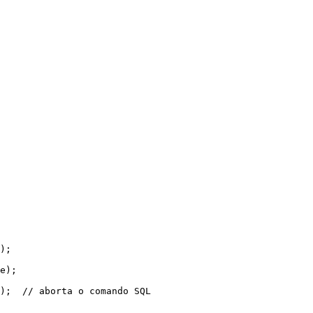
);
e
);
);
  // aborta o comando SQL