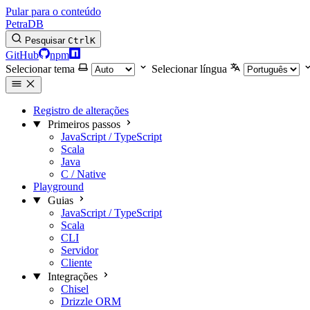
Pular para o conteúdo
PetraDB
Pesquisar
Ctrl
K
GitHub
npm
Selecionar tema
Selecionar língua
Registro de alterações
Primeiros passos
JavaScript / TypeScript
Scala
Java
C / Native
Playground
Guias
JavaScript / TypeScript
Scala
CLI
Servidor
Cliente
Integrações
Chisel
Drizzle ORM