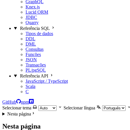
GraphQL
Knex.js
Lucid ORM
JDBC
Quarry
Referência SQL
Tipos de dados
DDL
DML
Consultas
Funções
JSON
Transações
PL/pgSQL
Referência API
JavaScript / TypeScript
Scala
C
GitHub
npm
Selecionar tema
Selecionar língua
Nesta página
Nesta página