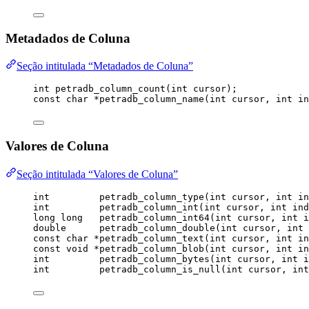
Metadados de Coluna
Seção intitulada “Metadados de Coluna”
int
petradb_column_count
(
int
cursor
);
const
char
*
petradb_column_name
(
int
cursor
, 
int
in
Valores de Coluna
Seção intitulada “Valores de Coluna”
int
petradb_column_type
(
int
cursor
, 
int
in
int
petradb_column_int
(
int
cursor
, 
int
ind
long
long
petradb_column_int64
(
int
cursor
, 
int
i
double
petradb_column_double
(
int
cursor
, 
int
const
char
*
petradb_column_text
(
int
cursor
, 
int
in
const
void
*
petradb_column_blob
(
int
cursor
, 
int
in
int
petradb_column_bytes
(
int
cursor
, 
int
i
int
petradb_column_is_null
(
int
cursor
, 
int