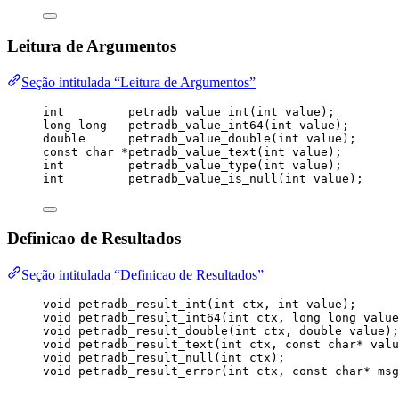
Leitura de Argumentos
Seção intitulada “Leitura de Argumentos”
int
petradb_value_int
(
int
value
);
long
long
petradb_value_int64
(
int
value
);
double
petradb_value_double
(
int
value
);
const
char
*
petradb_value_text
(
int
value
);
int
petradb_value_type
(
int
value
);
int
petradb_value_is_null
(
int
value
);
Definicao de Resultados
Seção intitulada “Definicao de Resultados”
void
petradb_result_int
(
int
ctx
, 
int
value
);
void
petradb_result_int64
(
int
ctx
, 
long
long
value
void
petradb_result_double
(
int
ctx
, 
double
value
);
void
petradb_result_text
(
int
ctx
, 
const
char
*
valu
void
petradb_result_null
(
int
ctx
);
void
petradb_result_error
(
int
ctx
, 
const
char
*
msg