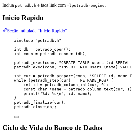
Inclua
e faca link com
.
petradb.h
-lpetradb-engine
Inicio Rapido
Seção intitulada “Inicio Rapido”
#include
"
petradb.h
"
int
 db 
=
petradb_open
();
int
 conn 
=
petradb_connect
(db);
petradb_exec
(conn, 
"
CREATE TABLE users (id SERIAL 
petradb_exec
(conn, 
"
INSERT INTO users (name) VALUE
int
 cur 
=
petradb_prepare
(conn, 
"
SELECT id, name F
while
 (
petradb_step
(cur) 
==
 PETRADB_ROW) {
int
 id 
=
petradb_column_int(cur, 
0
)
;
const
char
*
name 
=
petradb_column_text(cur, 
1
)
printf(
"
%d
: 
%s
\n
"
, id, name)
;
}
petradb_finalize
(cur);
petradb_close
(db);
Ciclo de Vida do Banco de Dados