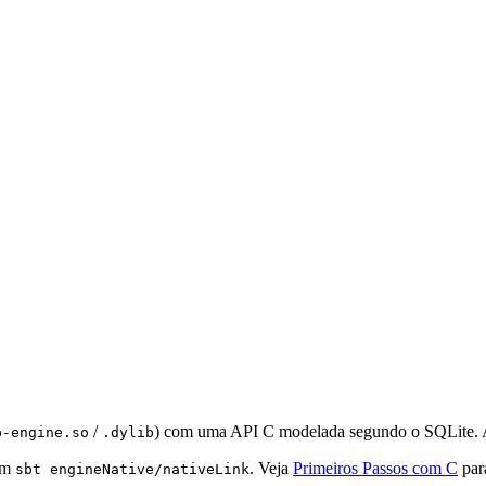
/
) com uma API C modelada segundo o SQLite. A
b-engine.so
.dylib
com
. Veja
Primeiros Passos com C
para
sbt engineNative/nativeLink