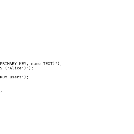
PRIMARY KEY, name TEXT)
"
);
S ('Alice')
"
);
ROM users
"
);
;