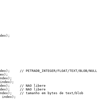
dex
);
dex
);
     // PETRADB_INTEGER/FLOAT/TEXT/BLOB/NULL
ex
);
ndex
);
index
);
dex
);
     // NAO libere
dex
);
     // NAO libere
ndex
);
    // tamanho em bytes de text/blob
index
);