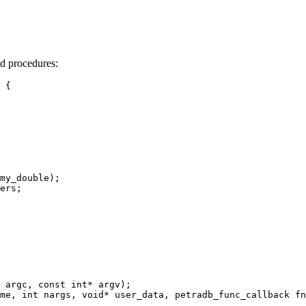
ed procedures:
 {
my_double);
ers;
 argc, 
const
int
*
 argv);
me
, 
int
nargs
, 
void
*
user_data
, petradb_func_callback 
fn