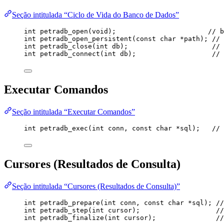
Seção intitulada “Ciclo de Vida do Banco de Dados”
int
petradb_open
(
void
);
                       // b
int
petradb_open_persistent
(
const
char
*
path
);
 // 
int
petradb_close
(
int
db
);
                     // 
int
petradb_connect
(
int
db
);
                   // 
Executar Comandos
Seção intitulada “Executar Comandos”
int
petradb_exec
(
int
conn
, 
const
char
*
sql
);
   // 
Cursores (Resultados de Consulta)
Seção intitulada “Cursores (Resultados de Consulta)”
int
petradb_prepare
(
int
conn
, 
const
char
*
sql
);
 //
int
petradb_step
(
int
cursor
);
                   //
int
petradb_finalize
(
int
cursor
);
               //