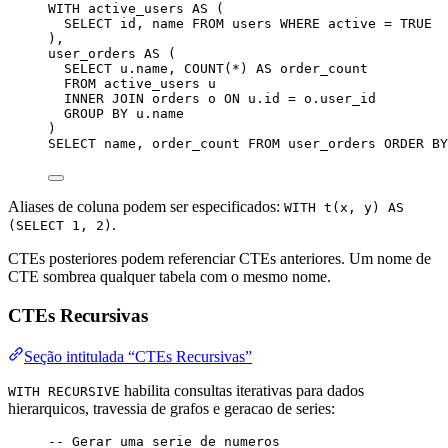
WITH
 active_users 
AS
 (
SELECT
 id, 
name
FROM
 users 
WHERE
 active 
=
 TRUE
),
user_orders 
AS
 (
SELECT
u
.
name
, 
COUNT
(
*
) 
AS
 order_count
FROM
 active_users u
INNER JOIN
 orders o 
ON
u
.
id
=
o
.
user_id
GROUP BY
u
.
name
)
SELECT
name
, order_count 
FROM
 user_orders 
ORDER BY
Aliases de coluna podem ser especificados:
WITH t(x, y) AS
.
(SELECT 1, 2)
CTEs posteriores podem referenciar CTEs anteriores. Um nome de
CTE sombrea qualquer tabela com o mesmo nome.
CTEs Recursivas
Seção intitulada “CTEs Recursivas”
habilita consultas iterativas para dados
WITH RECURSIVE
hierarquicos, travessia de grafos e geracao de series:
-- Gerar uma serie de numeros