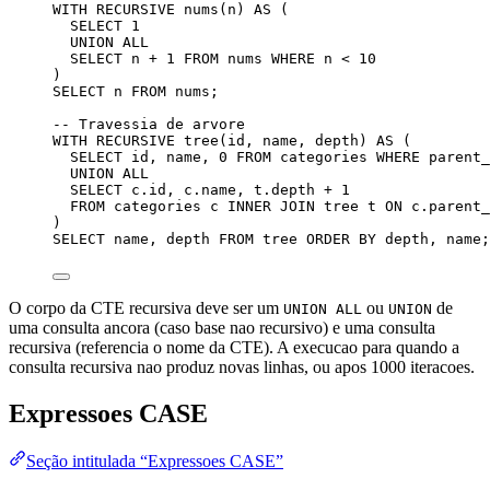
WITH
RECURSIVE
 nums(n) 
AS
 (
SELECT
1
UNION ALL
SELECT
 n 
+
1
FROM
 nums 
WHERE
 n 
<
10
)
SELECT
 n 
FROM
 nums;
-- Travessia de arvore
WITH
RECURSIVE
 tree(id, 
name
, depth) 
AS
 (
SELECT
 id, 
name
, 
0
FROM
 categories 
WHERE
 parent_
UNION ALL
SELECT
c
.
id
, 
c
.
name
, 
t
.
depth
+
1
FROM
 categories c 
INNER JOIN
 tree t 
ON
c
.
parent_
)
SELECT
name
, depth 
FROM
 tree 
ORDER BY
 depth, 
name
;
O corpo da CTE recursiva deve ser um
ou
de
UNION ALL
UNION
uma consulta ancora (caso base nao recursivo) e uma consulta
recursiva (referencia o nome da CTE). A execucao para quando a
consulta recursiva nao produz novas linhas, ou apos 1000 iteracoes.
Expressoes CASE
Seção intitulada “Expressoes CASE”