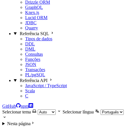
Drizzle ORM
GraphQL
Knex.js
Lucid ORM
JDBC
Quarry
Referência SQL
Tipos de dados
DDL
DML
Consultas
Funções
JSON
Transações
PL/pgSQL
Referência API
JavaScript / TypeScript
Scala
C
GitHub
npm
Selecionar tema
Selecionar língua
Nesta página