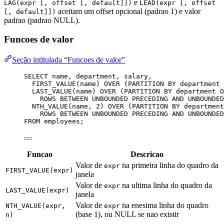
e
LAG(expr [, offset [, default]])
LEAD(expr [, offset
aceitam um offset opcional (padrao 1) e valor
[, default]])
padrao (padrao NULL).
Funcoes de valor
Seção intitulada “Funcoes de valor”
SELECT
name
, department, salary,
FIRST_VALUE
(
name
) 
OVER
 (
PARTITION
BY
 department 
LAST_VALUE
(
name
) 
OVER
 (
PARTITION
BY
 department 
O
ROWS
BETWEEN
UNBOUNDED
PRECEDING
AND
UNBOUNDED
NTH_VALUE(
name
, 
2
) 
OVER
 (
PARTITION
BY
 department
ROWS
BETWEEN
UNBOUNDED
PRECEDING
AND
UNBOUNDED
FROM
 employees;
Funcao
Descricao
Valor de
na primeira linha do quadro da
expr
FIRST_VALUE(expr)
janela
Valor de
na ultima linha do quadro da
expr
LAST_VALUE(expr)
janela
Valor de
na enesima linha do quadro
NTH_VALUE(expr,
expr
(base 1), ou NULL se nao existir
n)