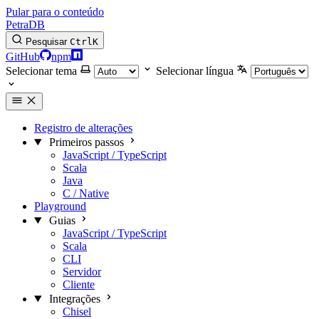
Pular para o conteúdo
PetraDB
Pesquisar
Ctrl
K
GitHub
npm
Selecionar tema
Selecionar língua
Registro de alterações
Primeiros passos
JavaScript / TypeScript
Scala
Java
C / Native
Playground
Guias
JavaScript / TypeScript
Scala
CLI
Servidor
Cliente
Integrações
Chisel