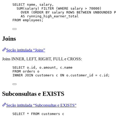
SELECT
name
, salary,
SUM
(salary) 
FILTER
 (
WHERE
 salary 
>
70000
)
OVER
 (
ORDER BY
 salary 
ROWS
BETWEEN
UNBOUNDED
P
AS
 running_high_earner_total
FROM
 employees;
Joins
Seção intitulada “Joins”
Joins INNER, LEFT, RIGHT, FULL e CROSS:
SELECT
o
.
id
, 
o
.
amount
, 
c
.
name
FROM
 orders o
INNER JOIN
 customers c 
ON
o
.
customer_id
=
c
.
id
;
Subconsultas e EXISTS
Seção intitulada “Subconsultas e EXISTS”
SELECT
*
FROM
 customers c