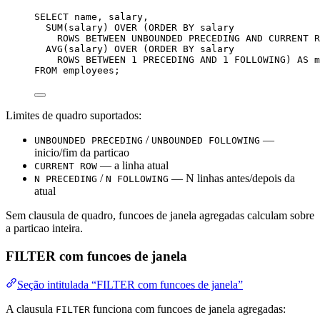
SELECT
name
, salary,
SUM
(salary) 
OVER
 (
ORDER BY
 salary
ROWS
BETWEEN
UNBOUNDED
PRECEDING
AND
 CURRENT 
R
AVG
(salary) 
OVER
 (
ORDER BY
 salary
ROWS
BETWEEN
1
PRECEDING
AND
1
FOLLOWING
) 
AS
 m
FROM
 employees;
Limites de quadro suportados:
/
—
UNBOUNDED PRECEDING
UNBOUNDED FOLLOWING
inicio/fim da particao
— a linha atual
CURRENT ROW
/
— N linhas antes/depois da
N PRECEDING
N FOLLOWING
atual
Sem clausula de quadro, funcoes de janela agregadas calculam sobre
a particao inteira.
FILTER com funcoes de janela
Seção intitulada “FILTER com funcoes de janela”
A clausula
funciona com funcoes de janela agregadas:
FILTER