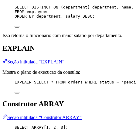
SELECT DISTINCT
ON
 (department) department, 
name
, 
FROM
 employees
ORDER BY
 department, salary 
DESC
;
Isso retorna o funcionario com maior salario por departamento.
EXPLAIN
Seção intitulada “EXPLAIN”
Mostra o plano de execucao da consulta:
EXPLAIN 
SELECT
*
FROM
 orders 
WHERE
status
=
'
pendi
Construtor ARRAY
Seção intitulada “Construtor ARRAY”
SELECT
ARRAY
[1, 2, 3];