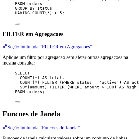
FROM
 orders
GROUP BY
status
HAVING
COUNT
(
*
) 
>
5
;
FILTER em Agregacoes
Seção intitulada “FILTER em Agregacoes”
Aplique um filtro por agregacao sem afetar outras agregacoes na
mesma consulta:
SELECT
COUNT
(
*
) 
AS
 total,
COUNT
(
*
) 
FILTER
 (
WHERE
status
=
'
active
'
) 
AS
 act
SUM
(amount) 
FILTER
 (
WHERE
 amount 
>
100
) 
AS
 high_
FROM
 orders;
Funcoes de Janela
Seção intitulada “Funcoes de Janela”
Funcoes de janela calculam valores sobre um conjunto de linhas