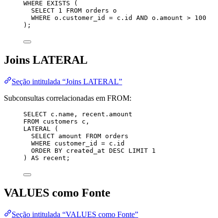
WHERE
EXISTS
 (
SELECT
1
FROM
 orders o
WHERE
o
.
customer_id
=
c
.
id
AND
o
.
amount
>
100
);
Joins LATERAL
Seção intitulada “Joins LATERAL”
Subconsultas correlacionadas em FROM:
SELECT
c
.
name
, 
recent
.
amount
FROM
 customers c,
LATERAL (
SELECT
 amount 
FROM
 orders
WHERE
 customer_id 
=
c
.
id
ORDER BY
 created_at 
DESC
LIMIT
1
) 
AS
 recent;
VALUES como Fonte
Seção intitulada “VALUES como Fonte”