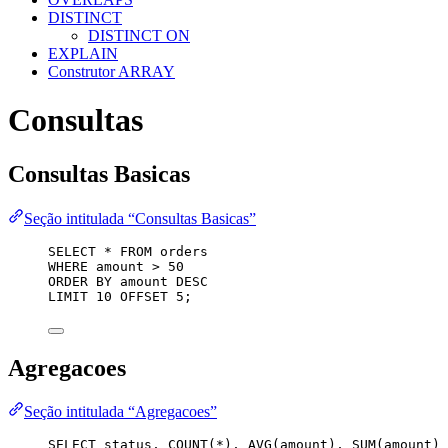
DISTINCT
DISTINCT ON
EXPLAIN
Construtor ARRAY
Consultas
Consultas Basicas
Seção intitulada “Consultas Basicas”
SELECT
*
FROM
 orders
WHERE
 amount 
>
50
ORDER BY
 amount 
DESC
LIMIT
10
 OFFSET 
5
;
Agregacoes
Seção intitulada “Agregacoes”
SELECT
status
, 
COUNT
(
*
), 
AVG
(amount), 
SUM
(amount)