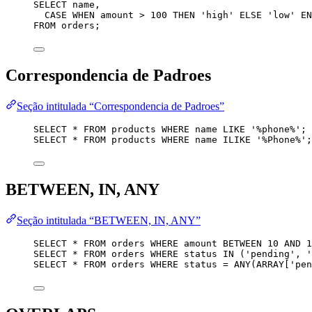
SELECT
name
,
CASE
WHEN
 amount 
>
100
THEN
'
high
'
ELSE
'
low
'
EN
FROM
 orders;
Correspondencia de Padroes
Seção intitulada “Correspondencia de Padroes”
SELECT
*
FROM
 products 
WHERE
name
LIKE
'
%phone%
'
;
SELECT
*
FROM
 products 
WHERE
name
 ILIKE 
'
%Phone%
'
;
BETWEEN, IN, ANY
Seção intitulada “BETWEEN, IN, ANY”
SELECT
*
FROM
 orders 
WHERE
 amount 
BETWEEN
10
AND
1
SELECT
*
FROM
 orders 
WHERE
status
IN
 (
'
pending
'
, 
'
SELECT
*
FROM
 orders 
WHERE
status
=
 ANY(
ARRAY
['pen