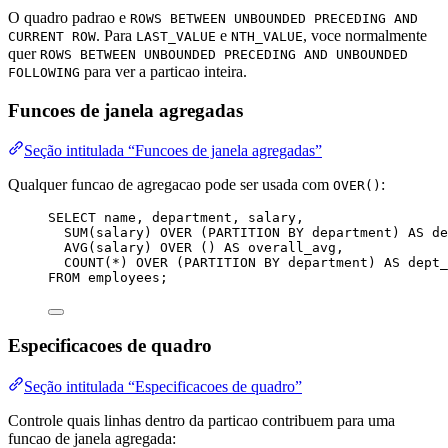
O quadro padrao e
ROWS BETWEEN UNBOUNDED PRECEDING AND
. Para
e
, voce normalmente
CURRENT ROW
LAST_VALUE
NTH_VALUE
quer
ROWS BETWEEN UNBOUNDED PRECEDING AND UNBOUNDED
para ver a particao inteira.
FOLLOWING
Funcoes de janela agregadas
Seção intitulada “Funcoes de janela agregadas”
Qualquer funcao de agregacao pode ser usada com
:
OVER()
SELECT
name
, department, salary,
SUM
(salary) 
OVER
 (
PARTITION
BY
 department) 
AS
 de
AVG
(salary) 
OVER
 () 
AS
 overall_avg,
COUNT
(
*
) 
OVER
 (
PARTITION
BY
 department) 
AS
 dept_
FROM
 employees;
Especificacoes de quadro
Seção intitulada “Especificacoes de quadro”
Controle quais linhas dentro da particao contribuem para uma
funcao de janela agregada: