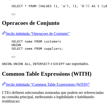
SELECT
*
FROM
 (
VALUES
 (
1
, 
'
a
'
), (
2
, 
'
b
'
)) 
AS
 t (id
Operacoes de Conjunto
Seção intitulada “Operacoes de Conjunto”
SELECT
name
FROM
 customers
UNION
SELECT
name
FROM
 suppliers;
,
,
e
sao suportados.
UNION
UNION ALL
INTERSECT
EXCEPT
Common Table Expressions (WITH)
Seção intitulada “Common Table Expressions (WITH)”
CTEs definem subconsultas nomeadas que podem ser referenciadas
na consulta principal, melhorando a legibilidade e habilitando
reutilizacao: