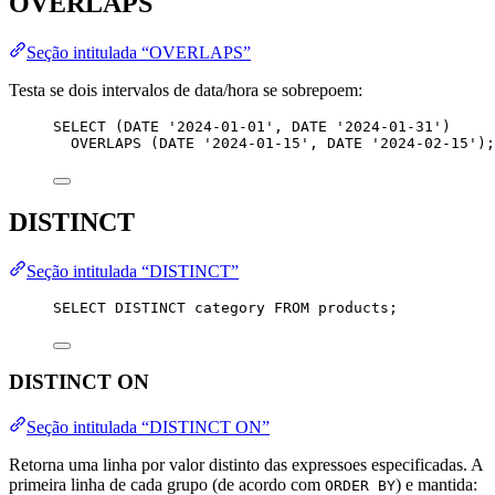
OVERLAPS
Seção intitulada “OVERLAPS”
Testa se dois intervalos de data/hora se sobrepoem:
SELECT
 (
DATE
'
2024-01-01
'
, 
DATE
'
2024-01-31
'
)
OVERLAPS (
DATE
'
2024-01-15
'
, 
DATE
'
2024-02-15
'
);
DISTINCT
Seção intitulada “DISTINCT”
SELECT DISTINCT
 category 
FROM
 products;
DISTINCT ON
Seção intitulada “DISTINCT ON”
Retorna uma linha por valor distinto das expressoes especificadas. A
primeira linha de cada grupo (de acordo com
) e mantida:
ORDER BY