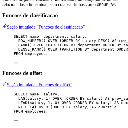
relacionadas a linha atual, sem colapsar linhas como
.
GROUP BY
Funcoes de classificacao
Seção intitulada “Funcoes de classificacao”
SELECT
name
, department, salary,
ROW_NUMBER
() 
OVER
 (
ORDER BY
 salary 
DESC
) 
AS
 row_
RANK
() 
OVER
 (
PARTITION
BY
 department 
ORDER BY
 sa
DENSE_RANK
() 
OVER
 (
PARTITION
BY
 department 
ORDER
FROM
 employees;
Funcoes de offset
Seção intitulada “Funcoes de offset”
SELECT
name
, salary,
LAG
(salary, 
1
) 
OVER
 (
ORDER BY
 salary) 
AS
 prev_sa
LEAD
(salary, 
1
, 
0
) 
OVER
 (
ORDER BY
 salary) 
AS
 nex
NTILE
(
4
) 
OVER
 (
ORDER BY
 salary) 
AS
 quartile
FROM
 employees;